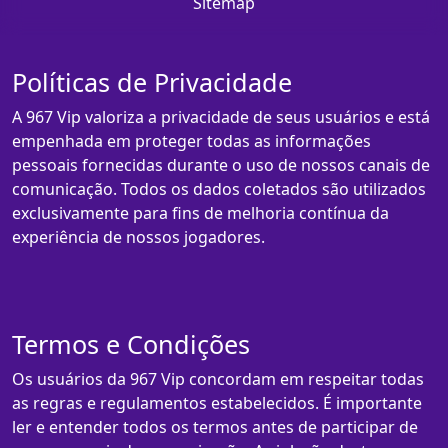
Sitemap
Políticas de Privacidade
A 967 Vip valoriza a privacidade de seus usuários e está
empenhada em proteger todas as informações
pessoais fornecidas durante o uso de nossos canais de
comunicação. Todos os dados coletados são utilizados
exclusivamente para fins de melhoria contínua da
experiência de nossos jogadores.
Termos e Condições
Os usuários da 967 Vip concordam em respeitar todas
as regras e regulamentos estabelecidos. É importante
ler e entender todos os termos antes de participar de