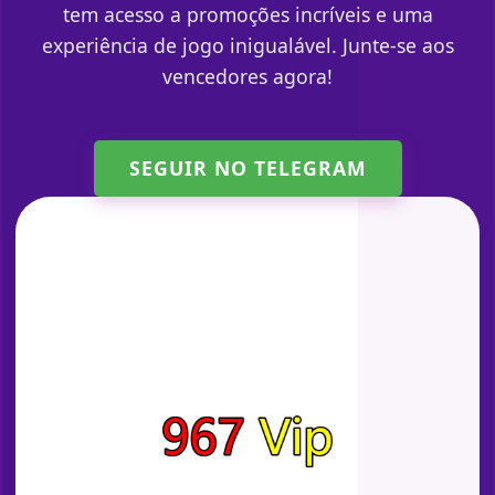
tem acesso a promoções incríveis e uma
experiência de jogo inigualável. Junte-se aos
vencedores agora!
SEGUIR NO TELEGRAM