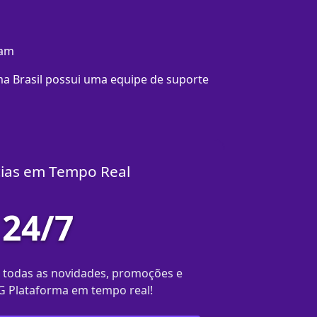
ram
a Brasil possui uma equipe de suporte
cias em Tempo Real
24/7
e todas as novidades, promoções e
G Plataforma em tempo real!