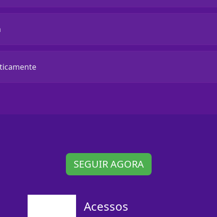
a
aticamente
SEGUIR AGORA
Acessos