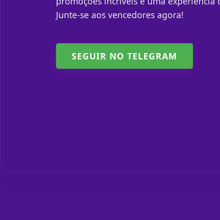
promoções incríveis e uma experiência d
Junte-se aos vencedores agora!
SEGUIR NO TELEGRAM