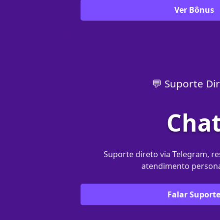
Ver Bônus
💬 Suporte Di
Cha
Suporte direto via Telegram, r
atendimento persona
Falar Suport