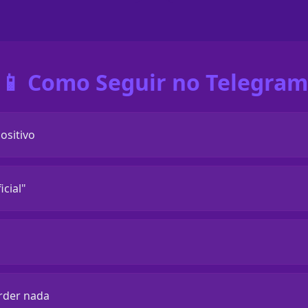
📱 Como Seguir no Telegram
ositivo
cial"
erder nada