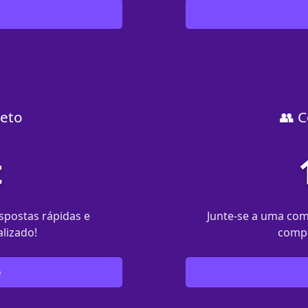
reto
👥 
t
espostas rápidas e
Junte-se a uma com
lizado!
compa
e