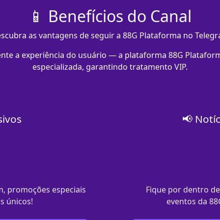
📱 Benefícios do Canal
scubra as vantagens de seguir a 88G Plataforma no Teleg
nte a experiência do usuário — a plataforma 88G Plataform
especializada, garantindo tratamento VIP.
sivos
📢 Notí
m, promoções especiais
Fique por dentro d
s únicos!
eventos da 88