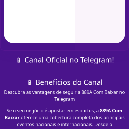
📱 Canal Oficial no Telegram!
📱 Benefícios do Canal
Descubra as vantagens de seguir a 889A Com Baixar no
Telegram
Se o seu negócio é apostar em esportes, a
889A Com
Baixar
oferece uma cobertura completa dos principais
eventos nacionais e internacionais. Desde o