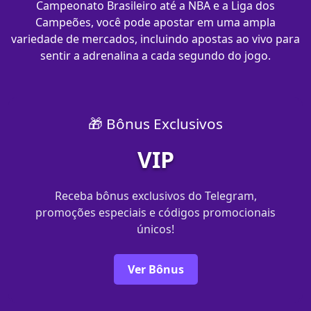
Campeonato Brasileiro até a NBA e a Liga dos
Campeões, você pode apostar em uma ampla
variedade de mercados, incluindo apostas ao vivo para
sentir a adrenalina a cada segundo do jogo.
🎁 Bônus Exclusivos
VIP
Receba bônus exclusivos do Telegram,
promoções especiais e códigos promocionais
únicos!
Ver Bônus