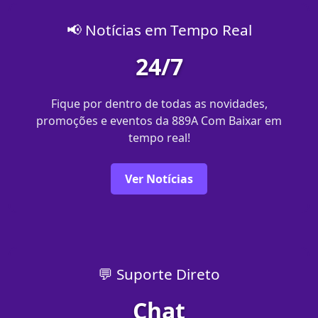
📢 Notícias em Tempo Real
24/7
Fique por dentro de todas as novidades,
promoções e eventos da 889A Com Baixar em
tempo real!
Ver Notícias
💬 Suporte Direto
Chat