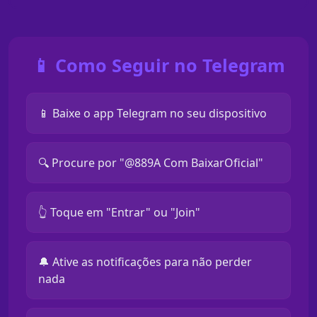
📱 Como Seguir no Telegram
📱 Baixe o app Telegram no seu dispositivo
🔍 Procure por "@889A Com BaixarOficial"
👆 Toque em "Entrar" ou "Join"
🔔 Ative as notificações para não perder
nada