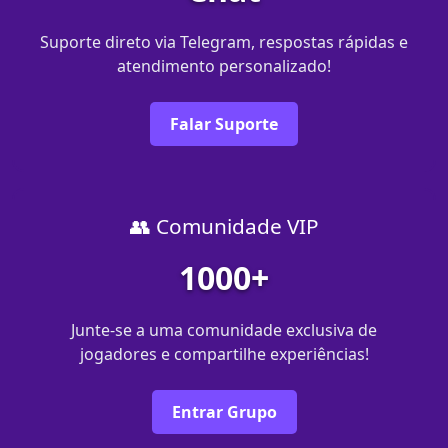
Suporte direto via Telegram, respostas rápidas e
atendimento personalizado!
Falar Suporte
👥 Comunidade VIP
1000+
Junte-se a uma comunidade exclusiva de
jogadores e compartilhe experiências!
Entrar Grupo