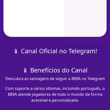
📱 Canal Oficial no Telegram!
📱 Benefícios do Canal
Descubra as vantagens de seguir a 889A no Telegram
Com suporte a vários idiomas, incluindo português, o
889A atende jogadores de todo o mundo de forma
acessível e personalizada.