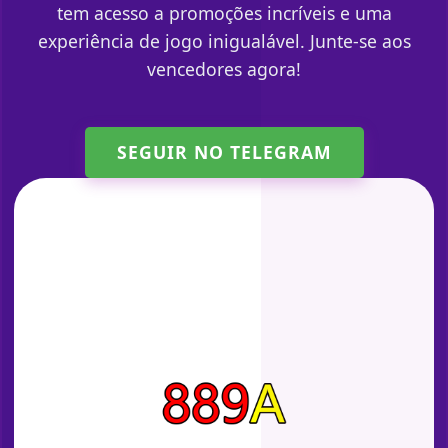
tem acesso a promoções incríveis e uma
experiência de jogo inigualável. Junte-se aos
vencedores agora!
SEGUIR NO TELEGRAM