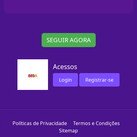
SEGUIR AGORA
Acessos
Login
Registrar-se
Políticas de Privacidade
Termos e Condições
Sitemap