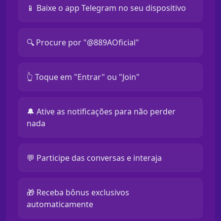
📱 Baixe o app Telegram no seu dispositivo
🔍 Procure por "@889AOficial"
👆 Toque em "Entrar" ou "Join"
🔔 Ative as notificações para não perder
nada
💬 Participe das conversas e interaja
🎁 Receba bônus exclusivos
automaticamente