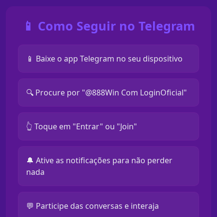
📱 Como Seguir no Telegram
📱 Baixe o app Telegram no seu dispositivo
🔍 Procure por "@888Win Com LoginOficial"
👆 Toque em "Entrar" ou "Join"
🔔 Ative as notificações para não perder
nada
💬 Participe das conversas e interaja