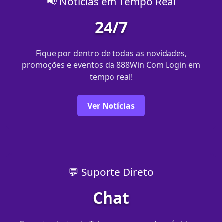
📢 Notícias em Tempo Real
24/7
Fique por dentro de todas as novidades,
promoções e eventos da 888Win Com Login em
tempo real!
Ver Notícias
💬 Suporte Direto
Chat