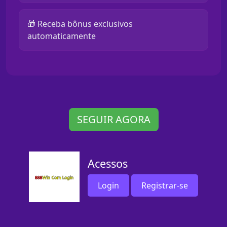
🎁 Receba bônus exclusivos
automaticamente
SEGUIR AGORA
Acessos
Login
Registrar-se