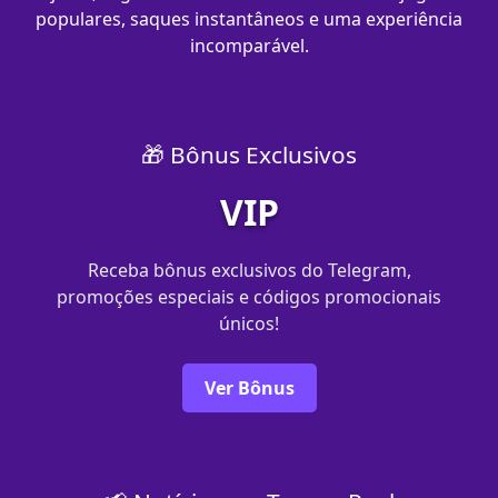
populares, saques instantâneos e uma experiência
incomparável.
🎁 Bônus Exclusivos
VIP
Receba bônus exclusivos do Telegram,
promoções especiais e códigos promocionais
únicos!
Ver Bônus