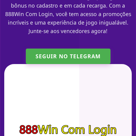
bônus no cadastro e em cada recarga. Com a
888Win Com Login, você tem acesso a promoções
incríveis e uma experiência de jogo inigualável.
Junte-se aos vencedores agora!
SEGUIR NO TELEGRAM