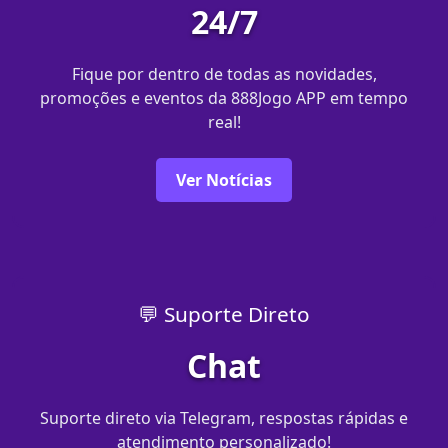
24/7
Fique por dentro de todas as novidades,
promoções e eventos da 888Jogo APP em tempo
real!
Ver Notícias
💬 Suporte Direto
Chat
Suporte direto via Telegram, respostas rápidas e
atendimento personalizado!