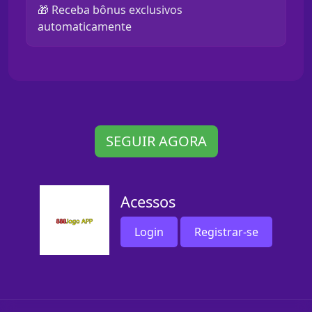
🎁 Receba bônus exclusivos
automaticamente
SEGUIR AGORA
Acessos
Login
Registrar-se