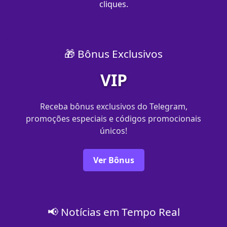
cliques.
🎁 Bônus Exclusivos
VIP
Receba bônus exclusivos do Telegram,
promoções especiais e códigos promocionais
únicos!
Ver Bônus
📢 Notícias em Tempo Real