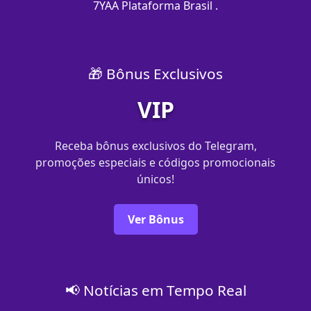
7YAA Plataforma Brasil .
🎁 Bônus Exclusivos
VIP
Receba bônus exclusivos do Telegram,
promoções especiais e códigos promocionais
únicos!
Ver Bônus
📢 Notícias em Tempo Real