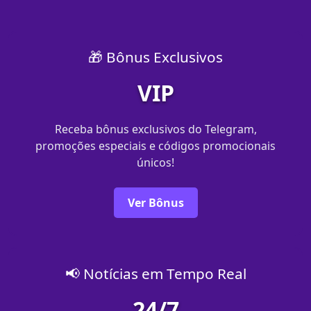
🎁 Bônus Exclusivos
VIP
Receba bônus exclusivos do Telegram,
promoções especiais e códigos promocionais
únicos!
Ver Bônus
📢 Notícias em Tempo Real
24/7