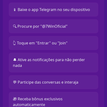
📱 Baixe o app Telegram no seu dispositivo
🔍 Procure por "@7WinOficial"
👆 Toque em "Entrar" ou "Join"
🔔 Ative as notificações para não perder
nada
💬 Participe das conversas e interaja
🎁 Receba bônus exclusivos
automaticamente