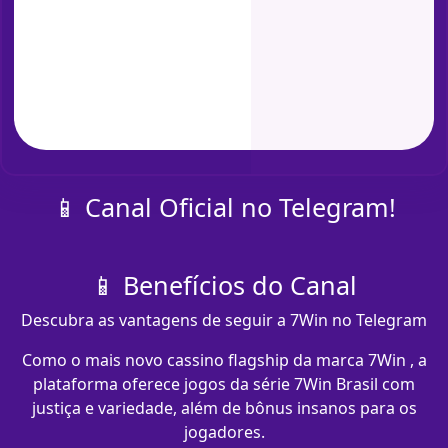
📱 Canal Oficial no Telegram!
📱 Benefícios do Canal
Descubra as vantagens de seguir a 7Win no Telegram
Como o mais novo cassino flagship da marca 7Win , a
plataforma oferece jogos da série 7Win Brasil com
justiça e variedade, além de bônus insanos para os
jogadores.