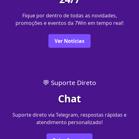
Fique por dentro de todas as novidades,
promoções e eventos da 7Win em tempo real!
Ver Notícias
💬 Suporte Direto
Chat
Suporte direto via Telegram, respostas rápidas e
atendimento personalizado!