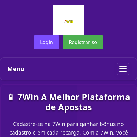
Login
Registrar-se
Menu
📱 7Win A Melhor Plataforma
de Apostas
Cadastre-se na 7Win para ganhar bônus no
cadastro e em cada recarga. Com a 7Win, você