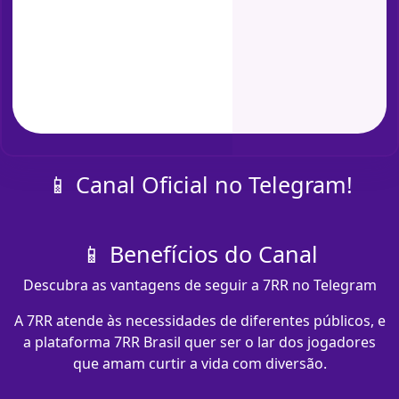
📱 Canal Oficial no Telegram!
📱 Benefícios do Canal
Descubra as vantagens de seguir a 7RR no Telegram
A 7RR atende às necessidades de diferentes públicos, e
a plataforma 7RR Brasil quer ser o lar dos jogadores
que amam curtir a vida com diversão.