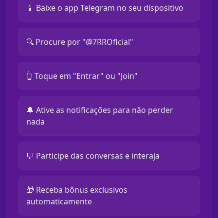
📱 Baixe o app Telegram no seu dispositivo
🔍 Procure por "@7RROficial"
👆 Toque em "Entrar" ou "Join"
🔔 Ative as notificações para não perder
nada
💬 Participe das conversas e interaja
🎁 Receba bônus exclusivos
automaticamente