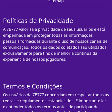
Sitemap
Políticas de Privacidade
A 7B777 valoriza a privacidade de seus usuários e está
empenhada em proteger todas as informações
pessoais fornecidas durante o uso de nossos canais de
comunicação. Todos os dados coletados são utilizados
exclusivamente para fins de melhoria contínua da
experiência de nossos jogadores.
Termos e Condições
Os usuários da 7B777 concordam em respeitar todas as
regras e regulamentos estabelecidos. É importante ler
e entender todos os termos antes de participar de