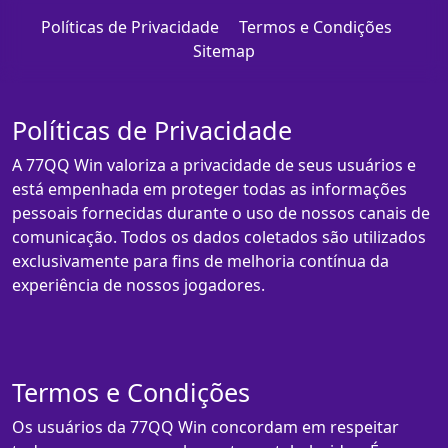
Políticas de Privacidade
Termos e Condições
Sitemap
Políticas de Privacidade
A 77QQ Win valoriza a privacidade de seus usuários e
está empenhada em proteger todas as informações
pessoais fornecidas durante o uso de nossos canais de
comunicação. Todos os dados coletados são utilizados
exclusivamente para fins de melhoria contínua da
experiência de nossos jogadores.
Termos e Condições
Os usuários da 77QQ Win concordam em respeitar