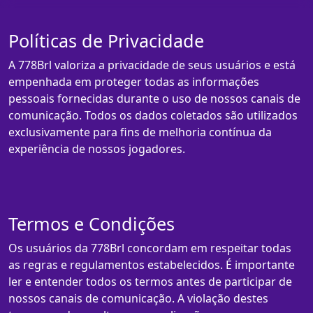
Políticas de Privacidade
A 778Brl valoriza a privacidade de seus usuários e está
empenhada em proteger todas as informações
pessoais fornecidas durante o uso de nossos canais de
comunicação. Todos os dados coletados são utilizados
exclusivamente para fins de melhoria contínua da
experiência de nossos jogadores.
Termos e Condições
Os usuários da 778Brl concordam em respeitar todas
as regras e regulamentos estabelecidos. É importante
ler e entender todos os termos antes de participar de
nossos canais de comunicação. A violação destes