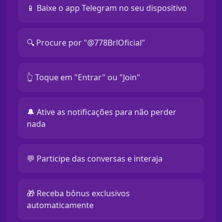
📱 Baixe o app Telegram no seu dispositivo
🔍 Procure por "@778BrlOficial"
👆 Toque em "Entrar" ou "Join"
🔔 Ative as notificações para não perder
nada
💬 Participe das conversas e interaja
🎁 Receba bônus exclusivos
automaticamente