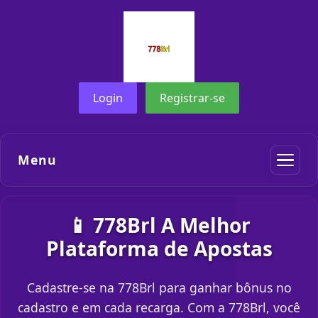
Login
Registrar-se
Menu
📱 778Brl A Melhor
Plataforma de Apostas
Cadastre-se na 778Brl para ganhar bônus no
cadastro e em cada recarga. Com a 778Brl, você