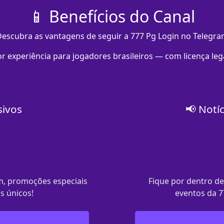
📱 Benefícios do Canal
escubra as vantagens de seguir a 777 Pg Login no Telegr
r experiência para jogadores brasileiros — com licença legal
sivos
📢 Notí
m, promoções especiais
Fique por dentro d
s únicos!
eventos da 7