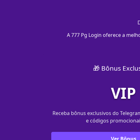
D
A 777 Pg Login oferece a melho
🎁 Bônus Exclu
VIP
Receba bônus exclusivos do Telegra
e códigos promocionai
Ver Bônus