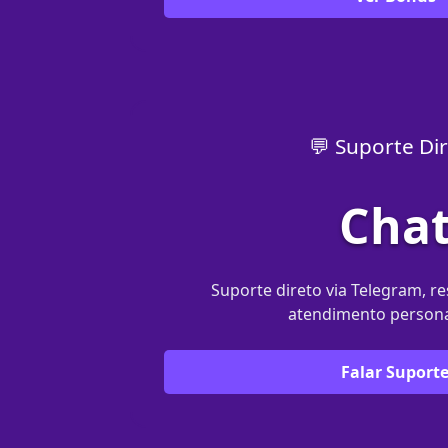
💬 Suporte Di
Cha
Suporte direto via Telegram, r
atendimento persona
Falar Suport