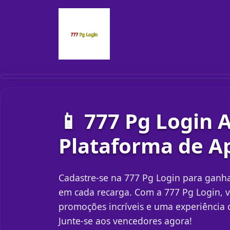
📱 777 Pg Login 
Plataforma de A
Cadastre-se na 777 Pg Login para ganh
em cada recarga. Com a 777 Pg Login, 
promoções incríveis e uma experiência d
Junte-se aos vencedores agora!