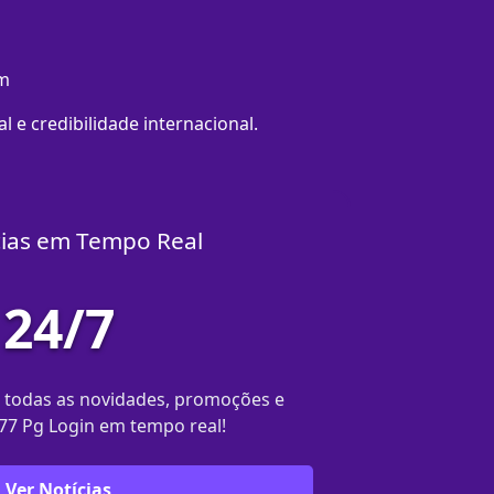
am
 e credibilidade internacional.
cias em Tempo Real
24/7
e todas as novidades, promoções e
77 Pg Login em tempo real!
Ver Notícias