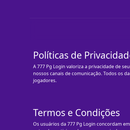
Políticas de Privacida
A 777 Pg Login valoriza a privacidade de s
nossos canais de comunicação. Todos os dad
jogadores.
Termos e Condições
Os usuários da 777 Pg Login concordam em r