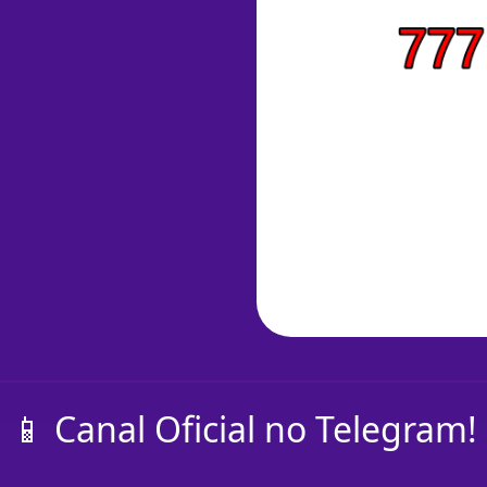
📱 Canal Oficial no Telegram!