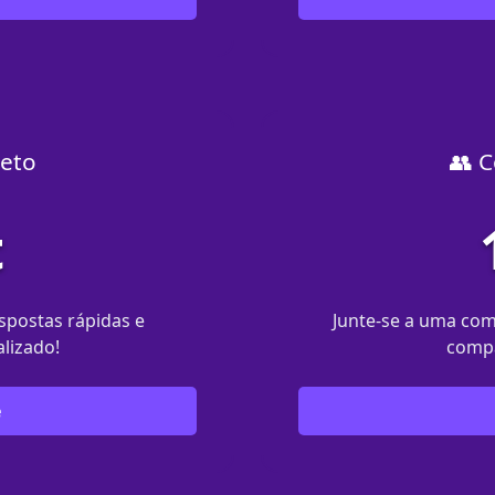
reto
👥 
t
espostas rápidas e
Junte-se a uma com
lizado!
compa
e