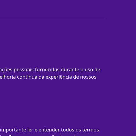
ações pessoais fornecidas durante o uso de
elhoria contínua da experiência de nossos
 importante ler e entender todos os termos