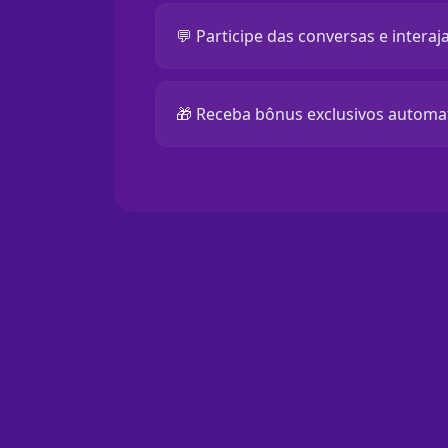
💬 Participe das conversas e interaj
🎁 Receba bônus exclusivos autom