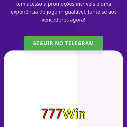
tem acesso a promoções incríveis e uma
experiência de jogo inigualável. Junte-se aos
vencedores agora!
SEGUIR NO TELEGRAM