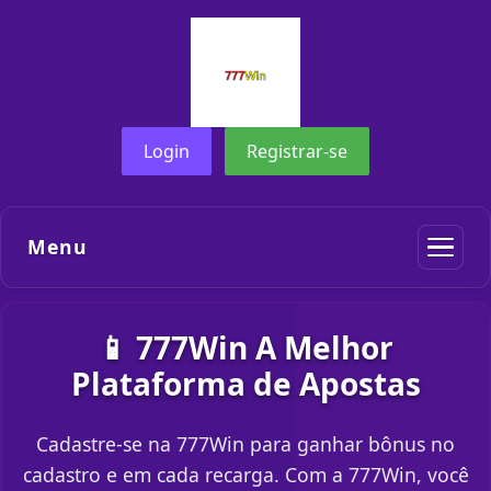
Login
Registrar-se
Menu
📱 777Win A Melhor
Plataforma de Apostas
Cadastre-se na 777Win para ganhar bônus no
cadastro e em cada recarga. Com a 777Win, você