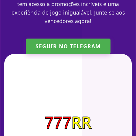
tem acesso a promoções incríveis e uma
experiência de jogo inigualável. Junte-se aos
vencedores agora!
SEGUIR NO TELEGRAM