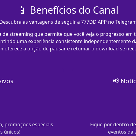
📱 Benefícios do Canal
Descubra as vantagens de seguir a 777DD APP no Telegra
ia de streaming que permite que você veja o progresso em 
antindo uma experiência consistente independentemente da
 oferece a opção de pausar e retomar o download se nece
sivos
📢 Notí
m, promoções especiais
Fique por dentro d
s únicos!
eventos da 