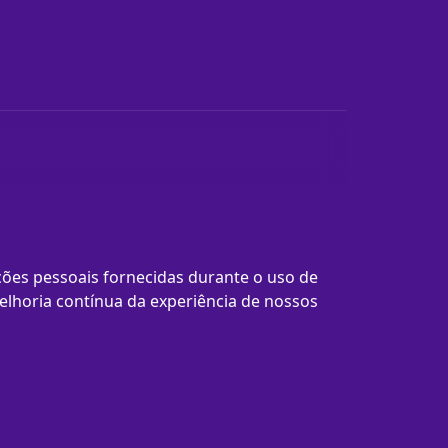
ões pessoais fornecidas durante o uso de
elhoria contínua da experiência de nossos