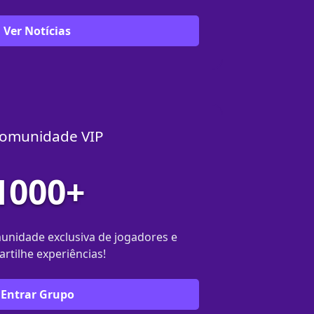
Ver Notícias
Comunidade VIP
1000+
unidade exclusiva de jogadores e
rtilhe experiências!
Entrar Grupo