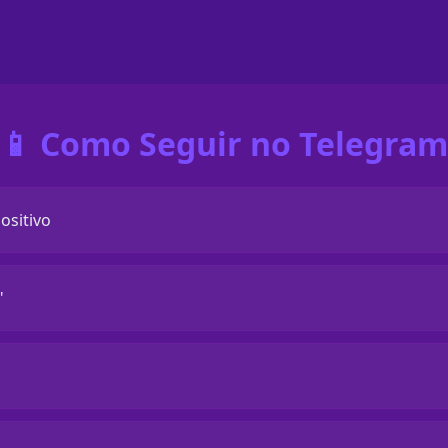
📱 Como Seguir no Telegram
ositivo
"