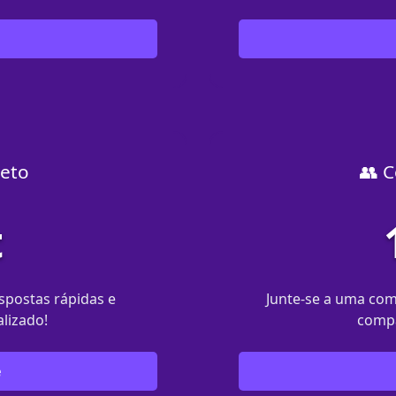
reto
👥 
t
espostas rápidas e
Junte-se a uma com
lizado!
compa
e