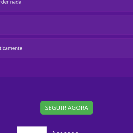
erder nada
a
aticamente
SEGUIR AGORA