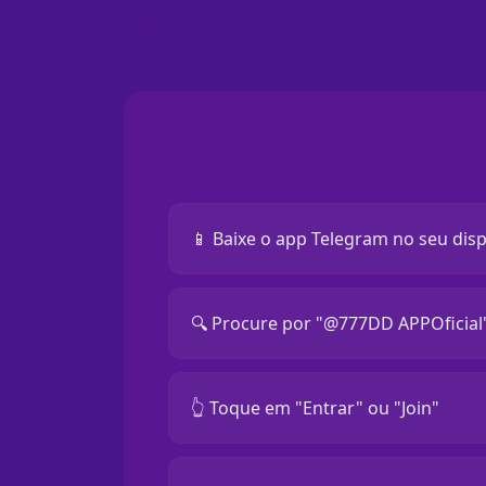
📱 Baixe o app Telegram no seu disp
🔍 Procure por "@777DD APPOficial
👆 Toque em "Entrar" ou "Join"