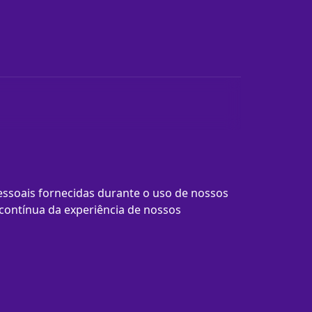
essoais fornecidas durante o uso de nossos
 contínua da experiência de nossos