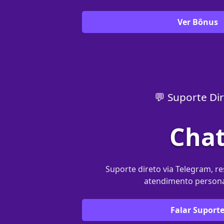
Ver Bônus
💬 Suporte Di
Cha
Suporte direto via Telegram, r
atendimento persona
Falar Suport