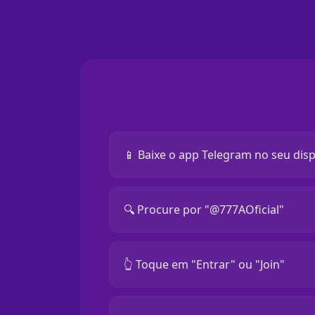
📱 Baixe o app Telegram no seu disp
🔍 Procure por "@777AOficial"
👆 Toque em "Entrar" ou "Join"