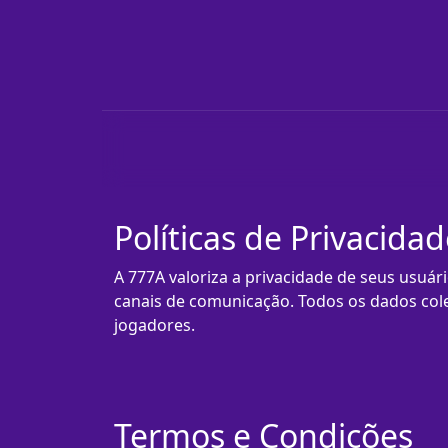
Políticas de Privacida
A 777A valoriza a privacidade de seus usuá
canais de comunicação. Todos os dados cole
jogadores.
Termos e Condições