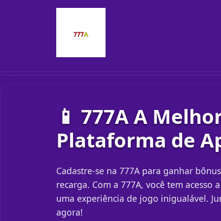
📱 777A A Melho
Plataforma de A
Cadastre-se na 777A para ganhar bônus
recarga. Com a 777A, você tem acesso a
uma experiência de jogo inigualável. J
agora!