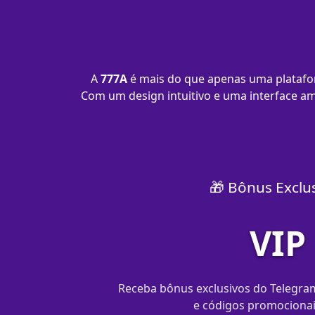
A
777A
é mais do que apenas uma platafor
Com um design intuitivo e uma interface am
🎁 Bônus Exclu
VIP
Receba bônus exclusivos do Telegra
e códigos promocionai