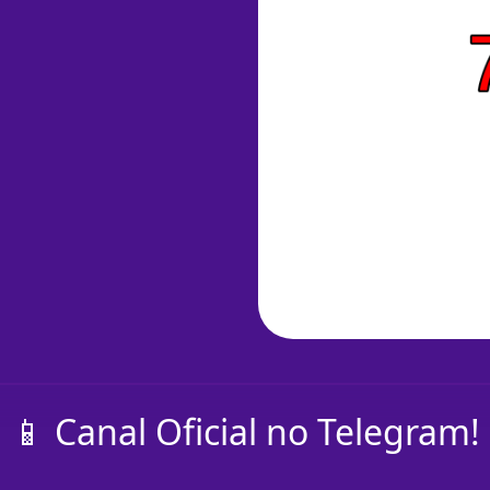
📱 Canal Oficial no Telegram!