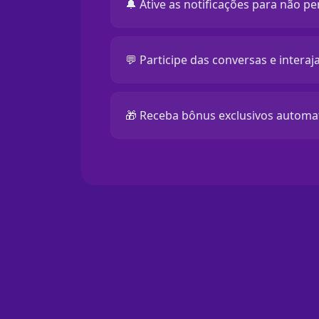
🔔 Ative as notificações para não p
💬 Participe das conversas e interaj
🎁 Receba bônus exclusivos autom