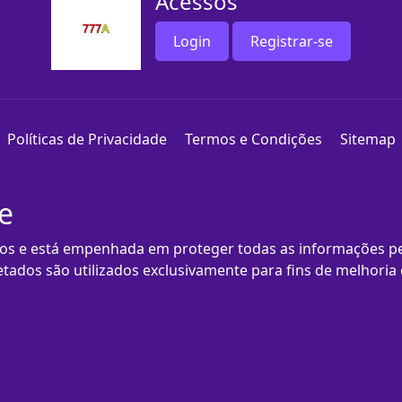
Acessos
Login
Registrar-se
Políticas de Privacidade
Termos e Condições
Sitemap
de
rios e está empenhada em proteger todas as informações p
tados são utilizados exclusivamente para fins de melhoria