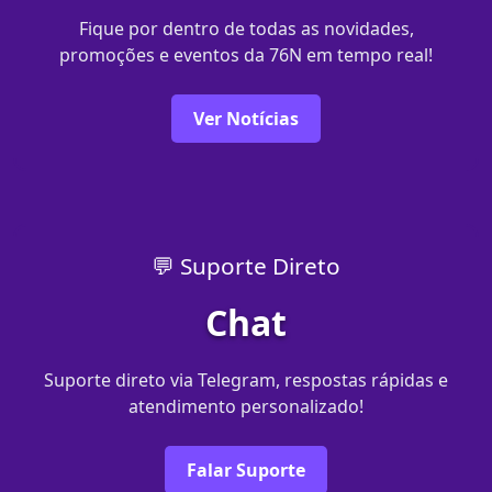
Fique por dentro de todas as novidades,
promoções e eventos da 76N em tempo real!
Ver Notícias
💬 Suporte Direto
Chat
Suporte direto via Telegram, respostas rápidas e
atendimento personalizado!
Falar Suporte