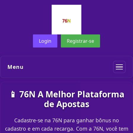
Login
Registrar-se
Menu
📱 76N A Melhor Plataforma
de Apostas
Cadastre-se na 76N para ganhar bônus no
cadastro e em cada recarga. Com a 76N, você tem