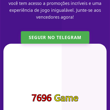
você tem acesso a promoções incríveis e uma
experiência de jogo inigualável. Junte-se aos
vencedores agora!
SEGUIR NO TELEGRAM