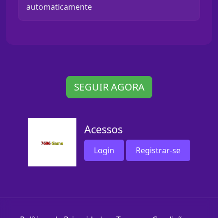
automaticamente
SEGUIR AGORA
Acessos
Login
Registrar-se