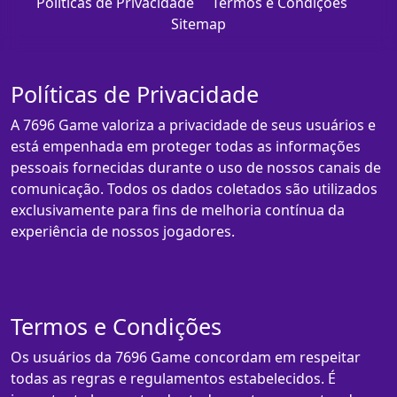
Políticas de Privacidade
Termos e Condições
Sitemap
Políticas de Privacidade
A 7696 Game valoriza a privacidade de seus usuários e
está empenhada em proteger todas as informações
pessoais fornecidas durante o uso de nossos canais de
comunicação. Todos os dados coletados são utilizados
exclusivamente para fins de melhoria contínua da
experiência de nossos jogadores.
Termos e Condições
Os usuários da 7696 Game concordam em respeitar
todas as regras e regulamentos estabelecidos. É