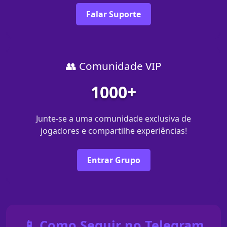
Falar Suporte
👥 Comunidade VIP
1000+
Junte-se a uma comunidade exclusiva de
jogadores e compartilhe experiências!
Entrar Grupo
📱 Como Seguir no Telegram