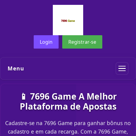
Login
Registrar-se
Menu
📱 7696 Game A Melhor
Plataforma de Apostas
Cadastre-se na 7696 Game para ganhar bônus no
cadastro e em cada recarga. Com a 7696 Game,