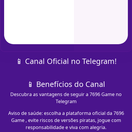
📱 Canal Oficial no Telegram!
📱 Benefícios do Canal
Descubra as vantagens de seguir a 7696 Game no
Telegram
Aviso de saúde: escolha a plataforma oficial da 7696
Game , evite riscos de versões piratas, jogue com
responsabilidade e viva com alegria.