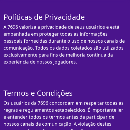
Políticas de Privacidade
A 7696 valoriza a privacidade de seus usuários e está
empenhada em proteger todas as informações
pessoais fornecidas durante o uso de nossos canais de
comunicação. Todos os dados coletados são utilizados
exclusivamente para fins de melhoria contínua da
experiência de nossos jogadores.
Termos e Condições
Os usuários da 7696 concordam em respeitar todas as
regras e regulamentos estabelecidos. É importante ler
e entender todos os termos antes de participar de
nossos canais de comunicação. A violação destes