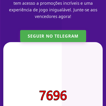
tem acesso a promoções incríveis e uma
experiência de jogo inigualável. Junte-se aos
vencedores agora!
SEGUIR NO TELEGRAM