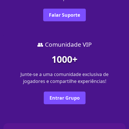
Falar Suporte
👥 Comunidade VIP
1000+
Junte-se a uma comunidade exclusiva de
jogadores e compartilhe experiências!
Entrar Grupo