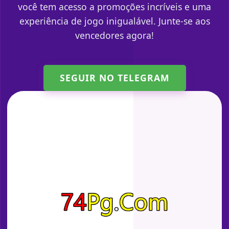
você tem acesso a promoções incríveis e uma
experiência de jogo inigualável. Junte-se aos
vencedores agora!
SEGUIR NO TELEGRAM