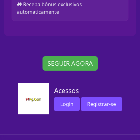
🎁 Receba bônus exclusivos
automaticamente
SEGUIR AGORA
Acessos
Login
Registrar-se