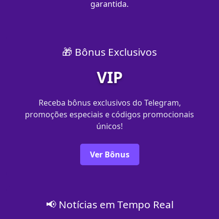
garantida.
🎁 Bônus Exclusivos
VIP
Receba bônus exclusivos do Telegram,
promoções especiais e códigos promocionais
únicos!
Ver Bônus
📢 Notícias em Tempo Real