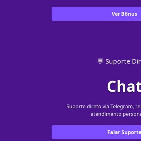
Ver Bônus
💬 Suporte Di
Cha
Suporte direto via Telegram, r
atendimento persona
Falar Suport