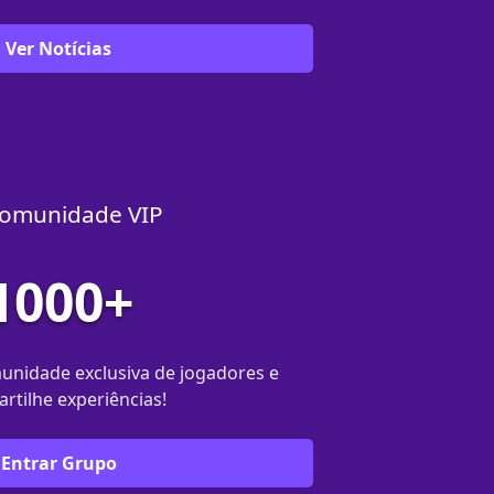
Ver Notícias
Comunidade VIP
1000+
unidade exclusiva de jogadores e
rtilhe experiências!
Entrar Grupo