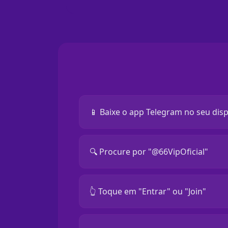
📱 Baixe o app Telegram no seu disp
🔍 Procure por "@66VipOficial"
👆 Toque em "Entrar" ou "Join"