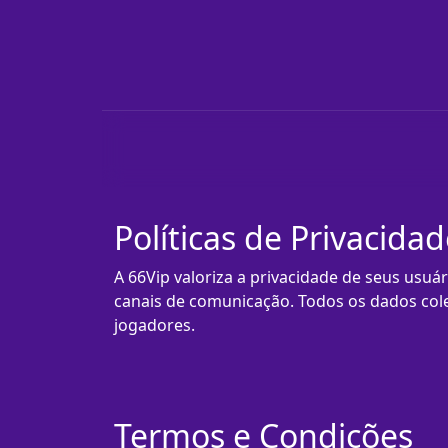
Políticas de Privacida
A 66Vip valoriza a privacidade de seus usu
canais de comunicação. Todos os dados cole
jogadores.
Termos e Condições