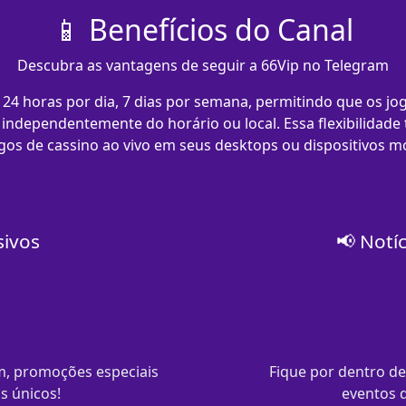
📱 Benefícios do Canal
Descubra as vantagens de seguir a 66Vip no Telegram
l 24 horas por dia, 7 dias por semana, permitindo que os 
 independentemente do horário ou local. Essa flexibilidade 
gos de cassino ao vivo em seus desktops ou dispositivos m
sivos
📢 Notí
m, promoções especiais
Fique por dentro d
s únicos!
eventos 