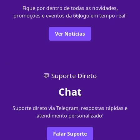
Fique por dentro de todas as novidades,
promoções e eventos da 66Jogo em tempo real!
Ver Notícias
💬 Suporte Direto
Chat
Suporte direto via Telegram, respostas rápidas e
atendimento personalizado!
Falar Suporte