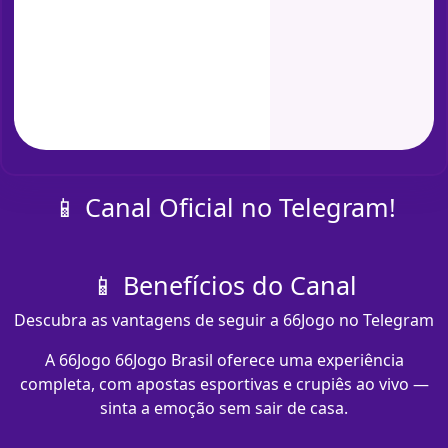
📱 Canal Oficial no Telegram!
📱 Benefícios do Canal
Descubra as vantagens de seguir a 66Jogo no Telegram
A 66Jogo 66Jogo Brasil oferece uma experiência
completa, com apostas esportivas e crupiês ao vivo —
sinta a emoção sem sair de casa.