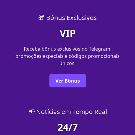
🎁 Bônus Exclusivos
VIP
Receba bônus exclusivos do Telegram,
promoções especiais e códigos promocionais
únicos!
Ver Bônus
📢 Notícias em Tempo Real
24/7