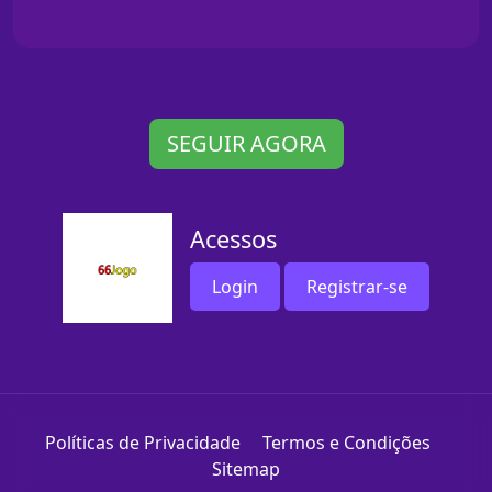
SEGUIR AGORA
Acessos
Login
Registrar-se
Políticas de Privacidade
Termos e Condições
Sitemap