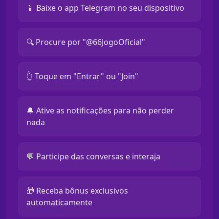
📱 Baixe o app Telegram no seu dispositivo
🔍 Procure por "@66JogoOficial"
👆 Toque em "Entrar" ou "Join"
🔔 Ative as notificações para não perder
nada
💬 Participe das conversas e interaja
🎁 Receba bônus exclusivos
automaticamente