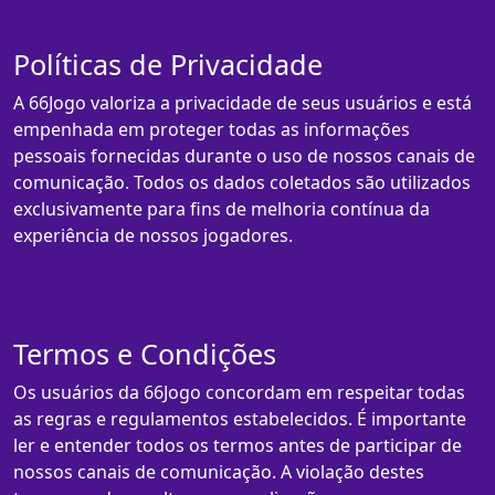
Políticas de Privacidade
A 66Jogo valoriza a privacidade de seus usuários e está
empenhada em proteger todas as informações
pessoais fornecidas durante o uso de nossos canais de
comunicação. Todos os dados coletados são utilizados
exclusivamente para fins de melhoria contínua da
experiência de nossos jogadores.
Termos e Condições
Os usuários da 66Jogo concordam em respeitar todas
as regras e regulamentos estabelecidos. É importante
ler e entender todos os termos antes de participar de
nossos canais de comunicação. A violação destes