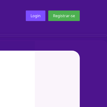
Login
Registrar-se