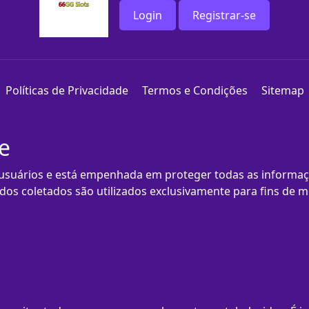
Login
Registrar-se
Políticas de Privacidade
Termos e Condições
Sitemap
de
s usuários e está empenhada em proteger todas as informa
os coletados são utilizados exclusivamente para fins de m