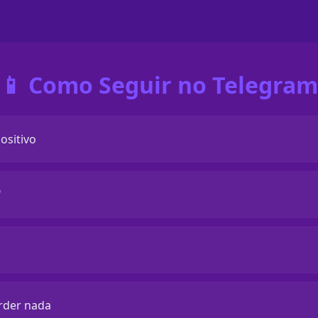
📱 Como Seguir no Telegram
ositivo
"
erder nada