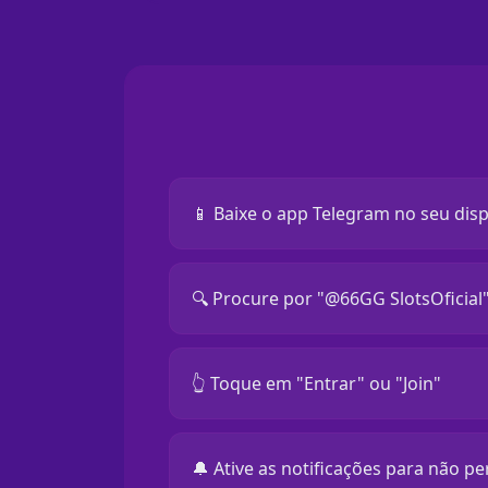
📱 Baixe o app Telegram no seu disp
🔍 Procure por "@66GG SlotsOficial
👆 Toque em "Entrar" ou "Join"
🔔 Ative as notificações para não p