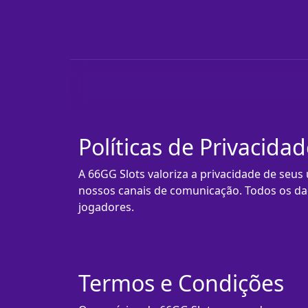
Políticas de Privacida
A 66GG Slots valoriza a privacidade de seu
nossos canais de comunicação. Todos os dad
jogadores.
Termos e Condições