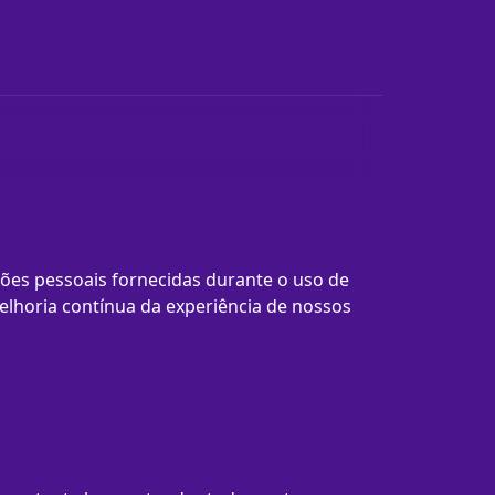
ções pessoais fornecidas durante o uso de
elhoria contínua da experiência de nossos