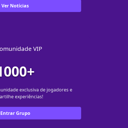
Ver Notícias
Comunidade VIP
1000+
unidade exclusiva de jogadores e
rtilhe experiências!
Entrar Grupo