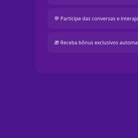
💬 Participe das conversas e interaj
🎁 Receba bônus exclusivos autom