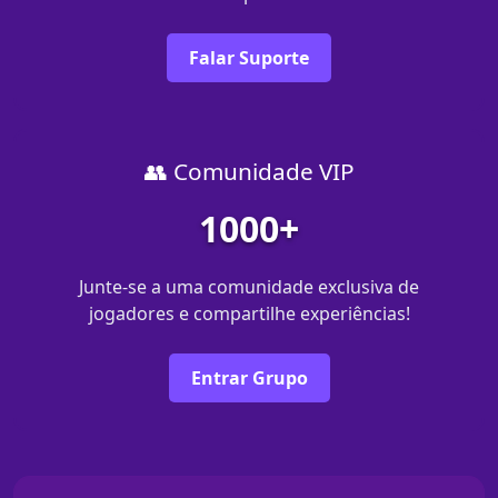
Falar Suporte
👥 Comunidade VIP
1000+
Junte-se a uma comunidade exclusiva de
jogadores e compartilhe experiências!
Entrar Grupo