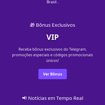
Brasil .
🎁 Bônus Exclusivos
VIP
Receba bônus exclusivos do Telegram,
promoções especiais e códigos promocionais
únicos!
Ver Bônus
📢 Notícias em Tempo Real