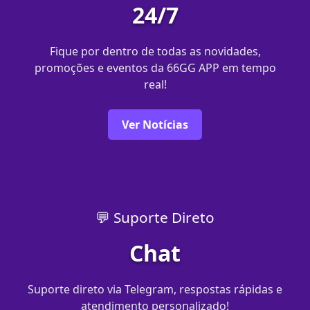
24/7
Fique por dentro de todas as novidades,
promoções e eventos da 66GG APP em tempo
real!
Ver Notícias
💬 Suporte Direto
Chat
Suporte direto via Telegram, respostas rápidas e
atendimento personalizado!