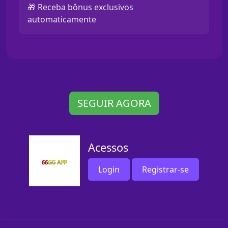
🎁 Receba bônus exclusivos
automaticamente
SEGUIR AGORA
Acessos
Login
Registrar-se