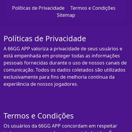
Políticas de Privacidade
Termos e Condições
Sitemap
Políticas de Privacidade
A 66GG APP valoriza a privacidade de seus usuários e
está empenhada em proteger todas as informações
pessoais fornecidas durante o uso de nossos canais de
comunicação. Todos os dados coletados são utilizados
exclusivamente para fins de melhoria contínua da
experiência de nossos jogadores.
Termos e Condições
Os usuários da 66GG APP concordam em respeitar