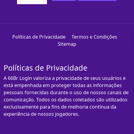
Políticas de Privacidade
Termos e Condições
Sitemap
Políticas de Privacidade
A 66Br Login valoriza a privacidade de seus usuários e
está empenhada em proteger todas as informações
pessoais fornecidas durante o uso de nossos canais de
comunicação. Todos os dados coletados são utilizados
exclusivamente para fins de melhoria contínua da
experiência de nossos jogadores.