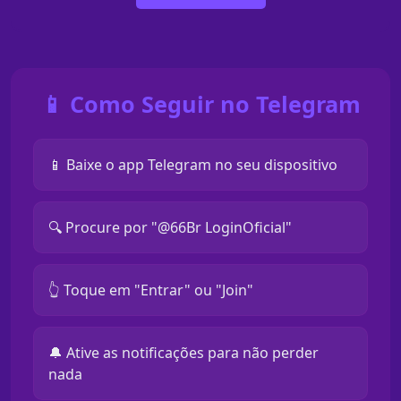
📱 Como Seguir no Telegram
📱 Baixe o app Telegram no seu dispositivo
🔍 Procure por "@66Br LoginOficial"
👆 Toque em "Entrar" ou "Join"
🔔 Ative as notificações para não perder
nada