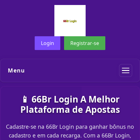
Login
Registrar-se
Menu
📱 66Br Login A Melhor
Plataforma de Apostas
Cadastre-se na 66Br Login para ganhar bônus no
cadastro e em cada recarga. Com a 66Br Login,