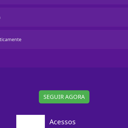
a
aticamente
SEGUIR AGORA
Acessos