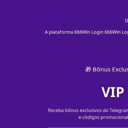
D
A plataforma 666Win Login 666Win Log
🎁 Bônus Exclu
VIP
Receba bônus exclusivos do Telegra
e códigos promocionai