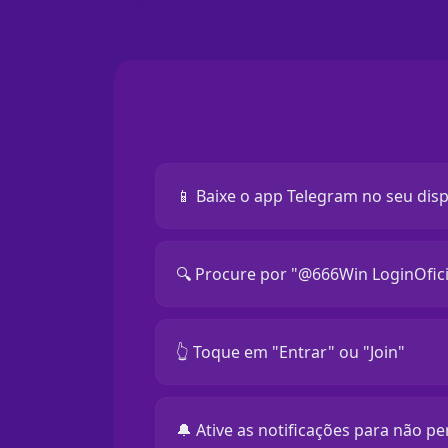
📱 Baixe o app Telegram no seu disp
🔍 Procure por "@666Win LoginOfici
👆 Toque em "Entrar" ou "Join"
🔔 Ative as notificações para não p