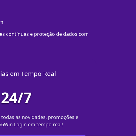
am
ões contínuas e proteção de dados com
cias em Tempo Real
24/7
e todas as novidades, promoções e
66Win Login em tempo real!