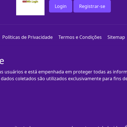
Login
Registrar-se
Políticas de Privacidade
Termos e Condições
Sitemap
de
eus usuários e está empenhada em proteger todas as infor
dados coletados são utilizados exclusivamente para fins d