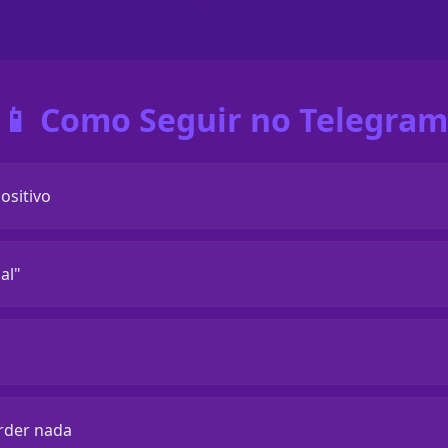
📱 Como Seguir no Telegram
ositivo
al"
erder nada