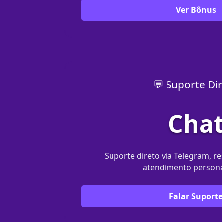
Ver Bônus
💬 Suporte Di
Cha
Suporte direto via Telegram, r
atendimento persona
Falar Suport