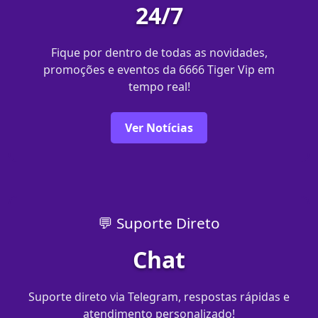
24/7
Fique por dentro de todas as novidades,
promoções e eventos da 6666 Tiger Vip em
tempo real!
Ver Notícias
💬 Suporte Direto
Chat
Suporte direto via Telegram, respostas rápidas e
atendimento personalizado!