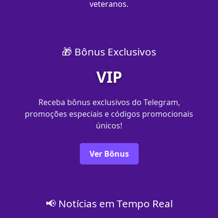
veteranos.
🎁 Bônus Exclusivos
VIP
Receba bônus exclusivos do Telegram,
promoções especiais e códigos promocionais
únicos!
Ver Bônus
📢 Notícias em Tempo Real