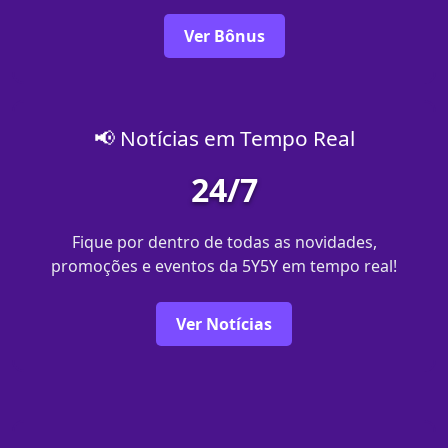
Ver Bônus
📢 Notícias em Tempo Real
24/7
Fique por dentro de todas as novidades,
promoções e eventos da 5Y5Y em tempo real!
Ver Notícias