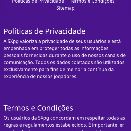
Políticas de Privacidade
Termos e Condições
Sitemap
Políticas de Privacidade
A 5Xpg valoriza a privacidade de seus usuários e está
empenhada em proteger todas as informações
pessoais fornecidas durante o uso de nossos canais de
comunicação. Todos os dados coletados são utilizados
exclusivamente para fins de melhoria contínua da
experiência de nossos jogadores.
Termos e Condições
Os usuários da 5Xpg concordam em respeitar todas as
regras e regulamentos estabelecidos. É importante ler