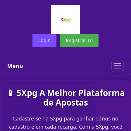
Login
Registrar-se
Menu
📱 5Xpg A Melhor Plataforma
de Apostas
Cadastre-se na 5Xpg para ganhar bônus no
cadastro e em cada recarga. Com a 5Xpg, você