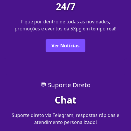
24/7
Fique por dentro de todas as novidades,
promoções e eventos da 5Xpg em tempo real!
Ver Notícias
💬 Suporte Direto
Chat
Suporte direto via Telegram, respostas rápidas e
atendimento personalizado!