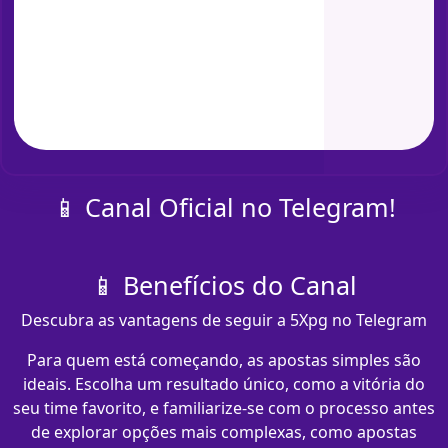
📱 Canal Oficial no Telegram!
📱 Benefícios do Canal
Descubra as vantagens de seguir a 5Xpg no Telegram
Para quem está começando, as apostas simples são
ideais. Escolha um resultado único, como a vitória do
seu time favorito, e familiarize-se com o processo antes
de explorar opções mais complexas, como apostas