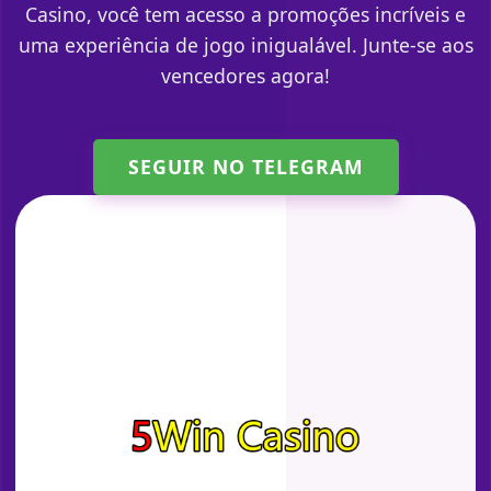
Casino, você tem acesso a promoções incríveis e
uma experiência de jogo inigualável. Junte-se aos
vencedores agora!
SEGUIR NO TELEGRAM