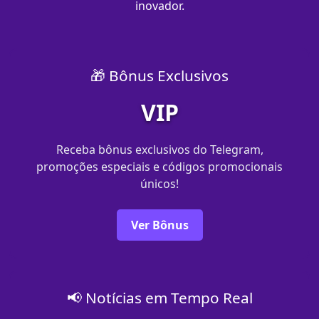
inovador.
🎁 Bônus Exclusivos
VIP
Receba bônus exclusivos do Telegram,
promoções especiais e códigos promocionais
únicos!
Ver Bônus
📢 Notícias em Tempo Real