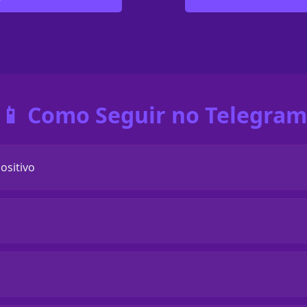
📱 Como Seguir no Telegram
ositivo