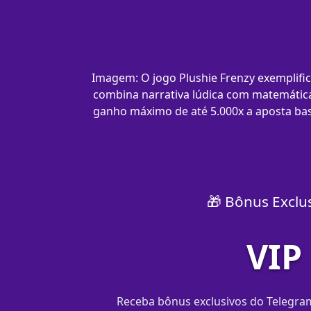
Imagem: O jogo Plushie Frenzy exemplific
combina narrativa lúdica com matemática 
ganho máximo de até 5.000x a aposta base
🎁 Bônus Exclu
VIP
Receba bônus exclusivos do Telegra