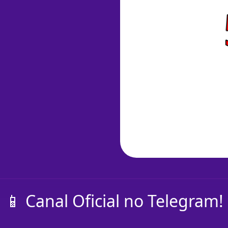
📱 Canal Oficial no Telegram!