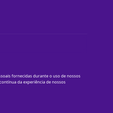
ssoais fornecidas durante o uso de nossos
 contínua da experiência de nossos