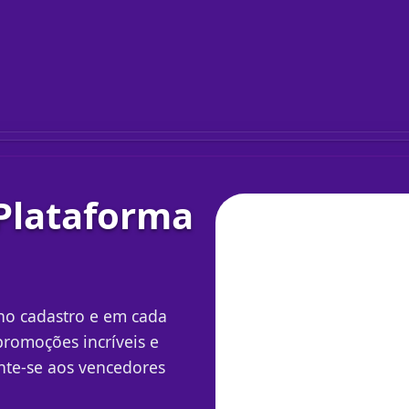
 Plataforma
no cadastro e em cada
promoções incríveis e
unte-se aos vencedores