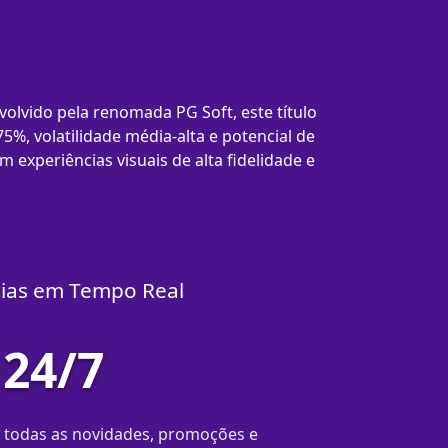
olvido pela renomada PG Soft, este título
%, volatilidade média-alta e potencial de
experiências visuais de alta fidelidade e
cias em Tempo Real
24/7
e todas as novidades, promoções e