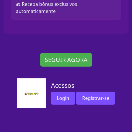
🎁 Receba bônus exclusivos
automaticamente
SEGUIR AGORA
Acessos
Login
Registrar-se