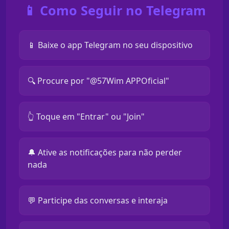
📱 Como Seguir no Telegram
📱 Baixe o app Telegram no seu dispositivo
🔍 Procure por "@57Wim APPOficial"
👆 Toque em "Entrar" ou "Join"
🔔 Ative as notificações para não perder
nada
💬 Participe das conversas e interaja