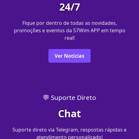
24/7
Fique por dentro de todas as novidades,
promoções e eventos da 57Wim APP em tempo
real!
Ver Notícias
💬 Suporte Direto
Chat
Suporte direto via Telegram, respostas rápidas e
atendimento personalizado!