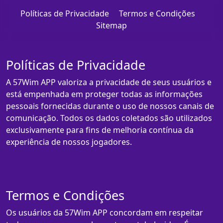
Políticas de Privacidade
Termos e Condições
Sitemap
Políticas de Privacidade
A 57Wim APP valoriza a privacidade de seus usuários e
está empenhada em proteger todas as informações
pessoais fornecidas durante o uso de nossos canais de
comunicação. Todos os dados coletados são utilizados
exclusivamente para fins de melhoria contínua da
experiência de nossos jogadores.
Termos e Condições
Os usuários da 57Wim APP concordam em respeitar