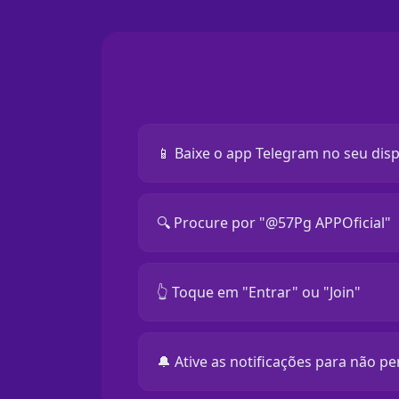
📱 Baixe o app Telegram no seu disp
🔍 Procure por "@57Pg APPOficial"
👆 Toque em "Entrar" ou "Join"
🔔 Ative as notificações para não p