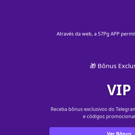
Através da web, a 57Pg APP permit
🎁 Bônus Exclu
VIP
Receba bônus exclusivos do Telegra
e códigos promocionai
Ver Bônus