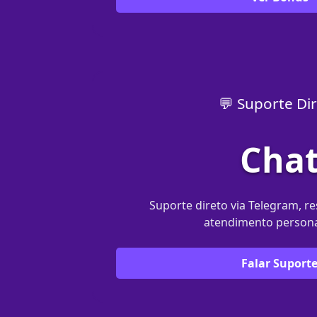
💬 Suporte Di
Cha
Suporte direto via Telegram, r
atendimento persona
Falar Suport