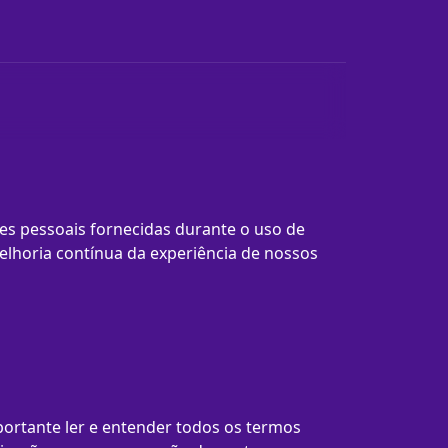
es pessoais fornecidas durante o uso de
elhoria contínua da experiência de nossos
ortante ler e entender todos os termos