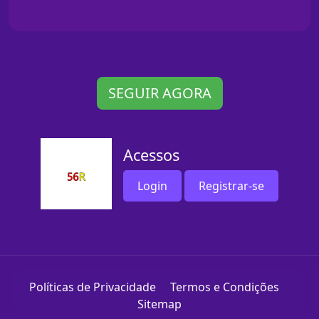
SEGUIR AGORA
Acessos
Login
Registrar-se
Políticas de Privacidade
Termos e Condições
Sitemap