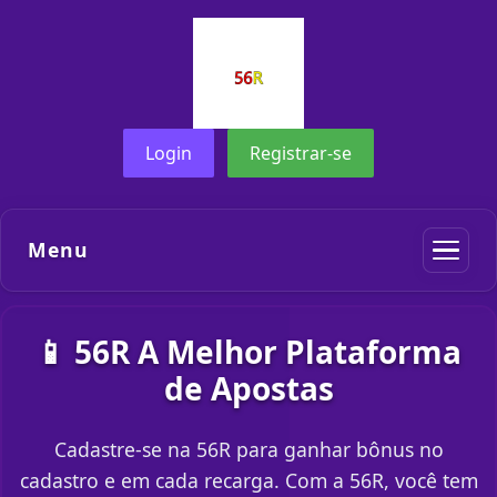
Login
Registrar-se
Menu
📱 56R A Melhor Plataforma
de Apostas
Cadastre-se na 56R para ganhar bônus no
cadastro e em cada recarga. Com a 56R, você tem