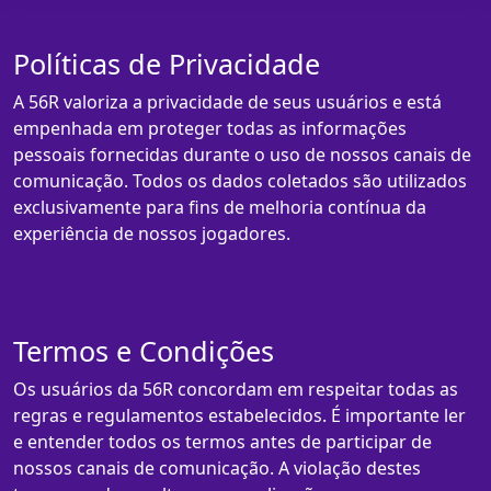
Políticas de Privacidade
A 56R valoriza a privacidade de seus usuários e está
empenhada em proteger todas as informações
pessoais fornecidas durante o uso de nossos canais de
comunicação. Todos os dados coletados são utilizados
exclusivamente para fins de melhoria contínua da
experiência de nossos jogadores.
Termos e Condições
Os usuários da 56R concordam em respeitar todas as
regras e regulamentos estabelecidos. É importante ler
e entender todos os termos antes de participar de
nossos canais de comunicação. A violação destes