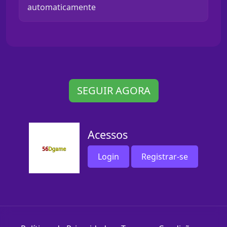
automaticamente
SEGUIR AGORA
Acessos
Login
Registrar-se