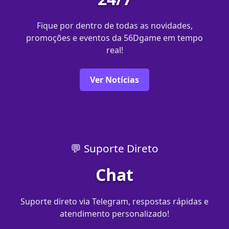
Fique por dentro de todas as novidades,
promoções e eventos da 56Dgame em tempo
real!
Ver Notícias
💬 Suporte Direto
Chat
Suporte direto via Telegram, respostas rápidas e
atendimento personalizado!