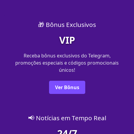
🎁 Bônus Exclusivos
VIP
Receba bônus exclusivos do Telegram,
promoções especiais e códigos promocionais
únicos!
Ver Bônus
📢 Notícias em Tempo Real
24/7