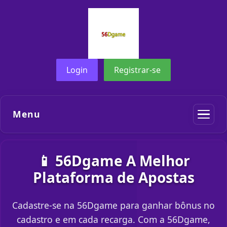
Login
Registrar-se
Menu
📱 56Dgame A Melhor
Plataforma de Apostas
Cadastre-se na 56Dgame para ganhar bônus no
cadastro e em cada recarga. Com a 56Dgame,