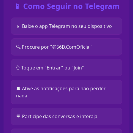
📱 Como Seguir no Telegram
📱 Baixe o app Telegram no seu dispositivo
🔍 Procure por "@56D.ComOficial"
👆 Toque em "Entrar" ou "Join"
🔔 Ative as notificações para não perder
nada
💬 Participe das conversas e interaja