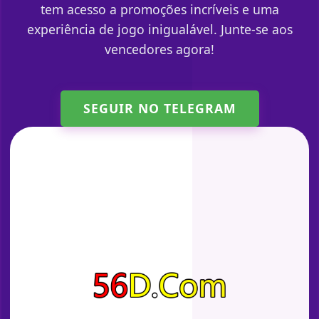
tem acesso a promoções incríveis e uma
experiência de jogo inigualável. Junte-se aos
vencedores agora!
SEGUIR NO TELEGRAM