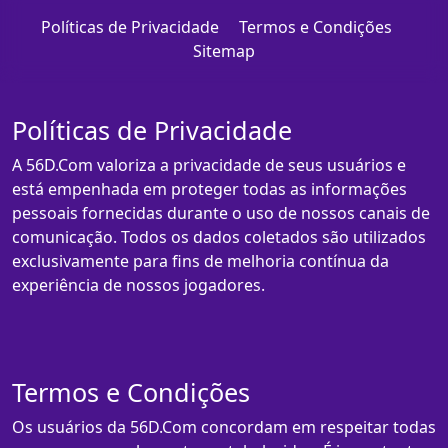
Políticas de Privacidade
Termos e Condições
Sitemap
Políticas de Privacidade
A 56D.Com valoriza a privacidade de seus usuários e
está empenhada em proteger todas as informações
pessoais fornecidas durante o uso de nossos canais de
comunicação. Todos os dados coletados são utilizados
exclusivamente para fins de melhoria contínua da
experiência de nossos jogadores.
Termos e Condições
Os usuários da 56D.Com concordam em respeitar todas