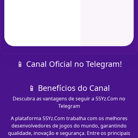
📱 Canal Oficial no Telegram!
📱 Benefícios do Canal
Descubra as vantagens de seguir a 55Yz.Com no
Telegram
A plataforma 55Yz.Com trabalha com os melhores
desenvolvedores de jogos do mundo, garantindo
qualidade, inovação e segurança. Entre os principais