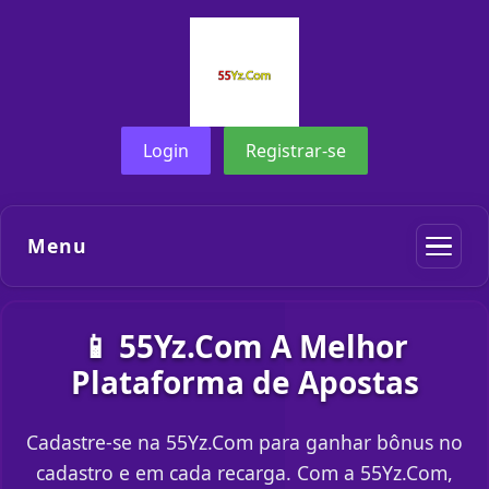
Login
Registrar-se
Menu
📱 55Yz.Com A Melhor
Plataforma de Apostas
Cadastre-se na 55Yz.Com para ganhar bônus no
cadastro e em cada recarga. Com a 55Yz.Com,