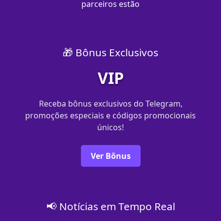
parceiros estão
🎁 Bônus Exclusivos
VIP
Receba bônus exclusivos do Telegram,
promoções especiais e códigos promocionais
únicos!
Ver Bônus
📢 Notícias em Tempo Real