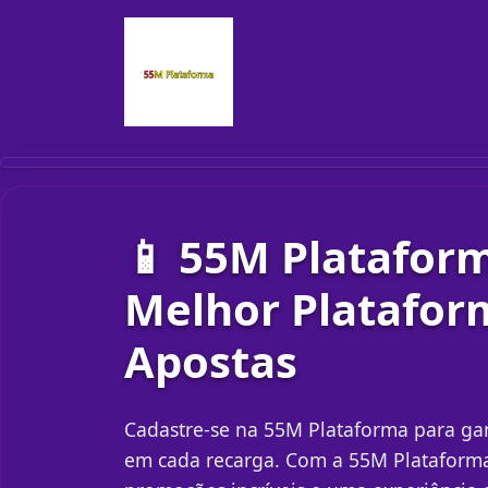
📱 55M Platafor
Melhor Platafor
Apostas
Cadastre-se na 55M Plataforma para ga
em cada recarga. Com a 55M Plataforma