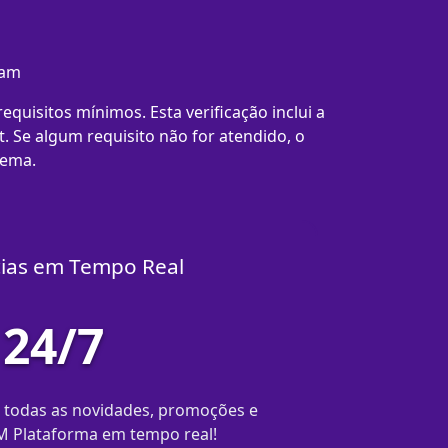
ram
quisitos mínimos. Esta verificação inclui a
 Se algum requisito não for atendido, o
lema.
cias em Tempo Real
24/7
e todas as novidades, promoções e
M Plataforma em tempo real!