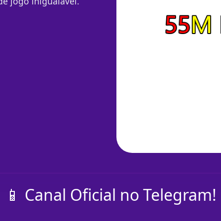
e jogo inigualável.
📱 Canal Oficial no Telegram!