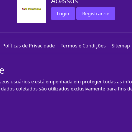
Acessos
Login
Registrar-se
Políticas de Privacidade
Termos e Condições
Sitemap
de
e seus usuários e está empenhada em proteger todas as inf
dados coletados são utilizados exclusivamente para fins d