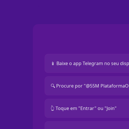
📱 Baixe o app Telegram no seu disp
🔍 Procure por "@55M PlataformaOf
👆 Toque em "Entrar" ou "Join"