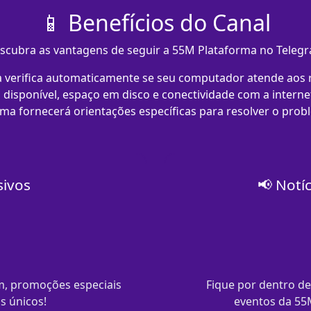
📱 Benefícios do Canal
scubra as vantagens de seguir a 55M Plataforma no Teleg
 verifica automaticamente se seu computador atende aos re
isponível, espaço em disco e conectividade com a internet.
ema fornecerá orientações específicas para resolver o prob
sivos
📢 Notí
m, promoções especiais
Fique por dentro d
s únicos!
eventos da 55