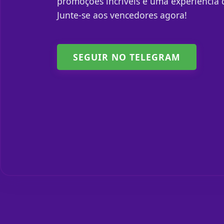
promoções incríveis e uma experiência d
Junte-se aos vencedores agora!
SEGUIR NO TELEGRAM