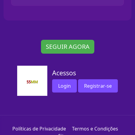
SEGUIR AGORA
Acessos
Login
Registrar-se
Políticas de Privacidade
Termos e Condições