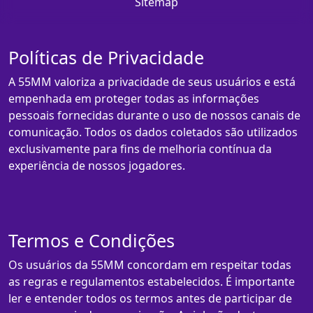
Sitemap
Políticas de Privacidade
A 55MM valoriza a privacidade de seus usuários e está
empenhada em proteger todas as informações
pessoais fornecidas durante o uso de nossos canais de
comunicação. Todos os dados coletados são utilizados
exclusivamente para fins de melhoria contínua da
experiência de nossos jogadores.
Termos e Condições
Os usuários da 55MM concordam em respeitar todas
as regras e regulamentos estabelecidos. É importante
ler e entender todos os termos antes de participar de