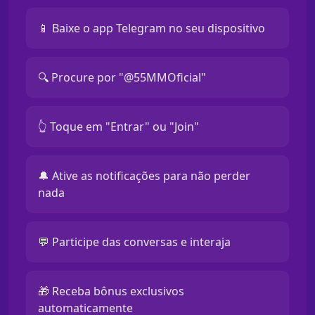
📱 Baixe o app Telegram no seu dispositivo
🔍 Procure por "@55MMOficial"
👆 Toque em "Entrar" ou "Join"
🔔 Ative as notificações para não perder
nada
💬 Participe das conversas e interaja
🎁 Receba bônus exclusivos
automaticamente