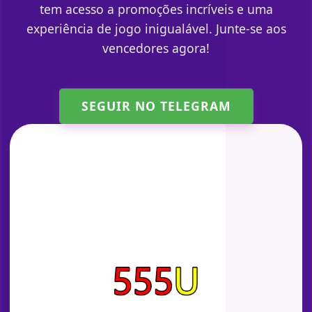
tem acesso a promoções incríveis e uma
experiência de jogo inigualável. Junte-se aos
vencedores agora!
SEGUIR NO TELEGRAM