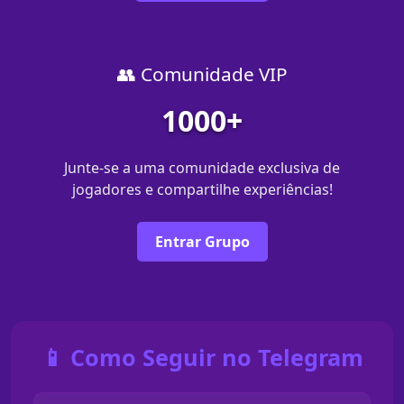
👥 Comunidade VIP
1000+
Junte-se a uma comunidade exclusiva de
jogadores e compartilhe experiências!
Entrar Grupo
📱 Como Seguir no Telegram