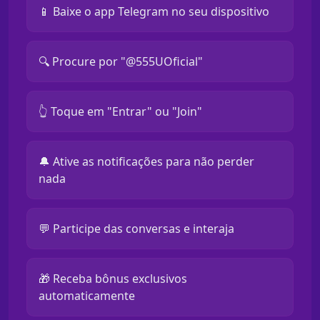
📱 Baixe o app Telegram no seu dispositivo
🔍 Procure por "@555UOficial"
👆 Toque em "Entrar" ou "Join"
🔔 Ative as notificações para não perder
nada
💬 Participe das conversas e interaja
🎁 Receba bônus exclusivos
automaticamente