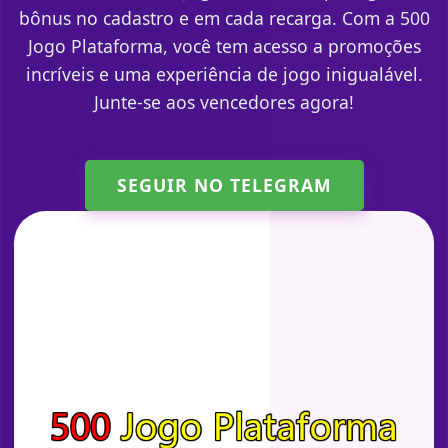
bônus no cadastro e em cada recarga. Com a 500
Jogo Plataforma, você tem acesso a promoções
incríveis e uma experiência de jogo inigualável.
Junte-se aos vencedores agora!
SEGUIR NO TELEGRAM