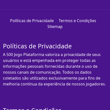
Políticas de Privacidade
Termos e Condições
Sitemap
Políticas de Privacidade
A 500 Jogo Plataforma valoriza a privacidade de seus
usuários e está empenhada em proteger todas as
informações pessoais fornecidas durante o uso de
nossos canais de comunicação. Todos os dados
coletados são utilizados exclusivamente para fins de
melhoria contínua da experiência de nossos jogadores.