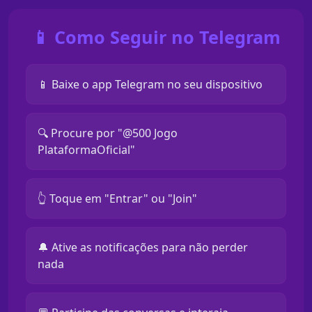
📱 Como Seguir no Telegram
📱 Baixe o app Telegram no seu dispositivo
🔍 Procure por "@500 Jogo
PlataformaOficial"
👆 Toque em "Entrar" ou "Join"
🔔 Ative as notificações para não perder
nada