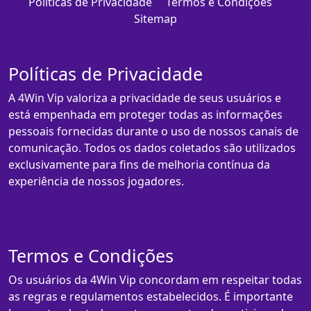
Políticas de Privacidade
Termos e Condições
Sitemap
Políticas de Privacidade
A 4Win Vip valoriza a privacidade de seus usuários e
está empenhada em proteger todas as informações
pessoais fornecidas durante o uso de nossos canais de
comunicação. Todos os dados coletados são utilizados
exclusivamente para fins de melhoria contínua da
experiência de nossos jogadores.
Termos e Condições
Os usuários da 4Win Vip concordam em respeitar todas
as regras e regulamentos estabelecidos. É importante