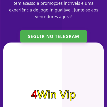
tem acesso a promoções incríveis e uma
experiência de jogo inigualável. Junte-se aos
vencedores agora!
SEGUIR NO TELEGRAM