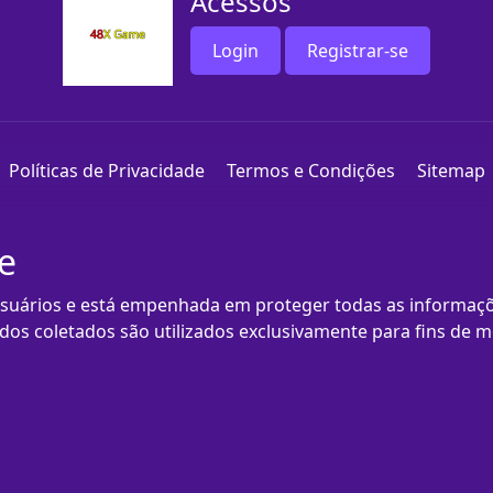
Acessos
Login
Registrar-se
Políticas de Privacidade
Termos e Condições
Sitemap
de
 usuários e está empenhada em proteger todas as informaçõ
os coletados são utilizados exclusivamente para fins de m