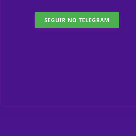
SEGUIR NO TELEGRAM