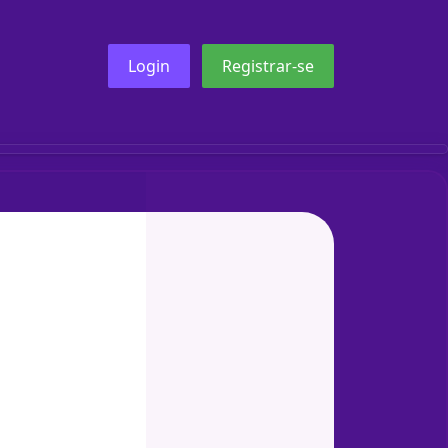
Login
Registrar-se