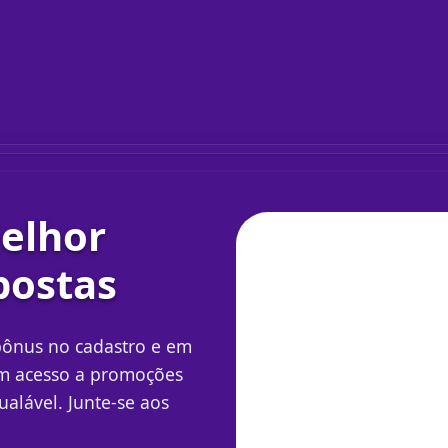
elhor
postas
bônus no cadastro e em
em acesso a promoções
ualável. Junte-se aos