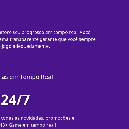
tore seu progresso em tempo real. Você
tema transparente garante que você sempre
de jogo adequadamente.
cias em Tempo Real
24/7
e todas as novidades, promoções e
 48X Game em tempo real!