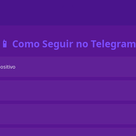
📱 Como Seguir no Telegram
ositivo