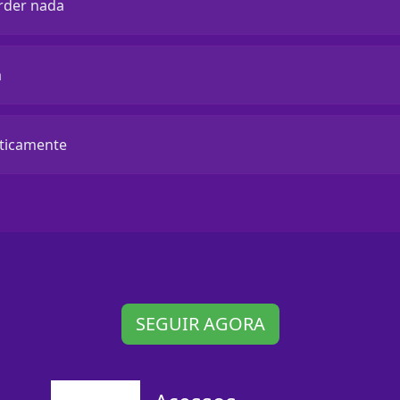
erder nada
a
aticamente
SEGUIR AGORA