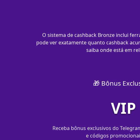
O sistema de cashback Bronze inclui f
pode ver exatamente quanto cashback acum
saiba onde está em re
🎁 Bônus Exclu
VIP
Receba bônus exclusivos do Telegra
e códigos promocionai