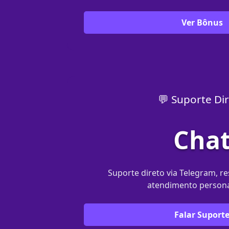
Ver Bônus
💬 Suporte Di
Cha
Suporte direto via Telegram, r
atendimento persona
Falar Suport