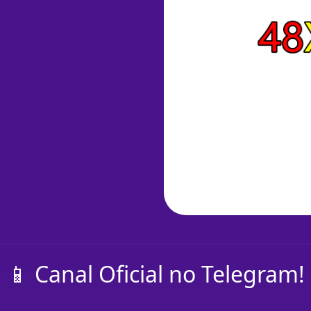
📱 Canal Oficial no Telegram!