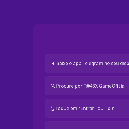
📱 Baixe o app Telegram no seu disp
🔍 Procure por "@48X GameOficial"
👆 Toque em "Entrar" ou "Join"