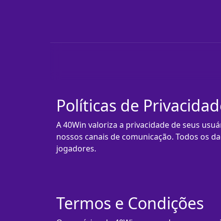
Políticas de Privacida
A 40Win valoriza a privacidade de seus usu
nossos canais de comunicação. Todos os dad
jogadores.
Termos e Condições