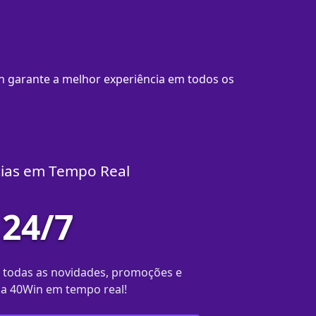
in garante a melhor experiência em todos os
cias em Tempo Real
24/7
e todas as novidades, promoções e
a 40Win em tempo real!