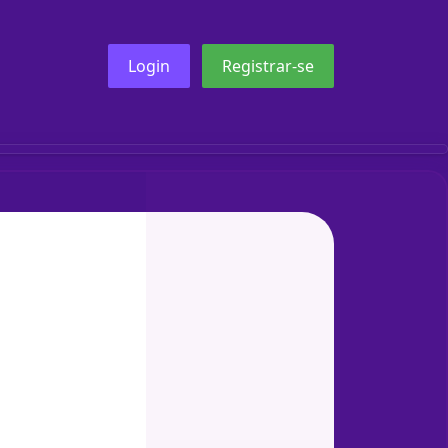
Login
Registrar-se