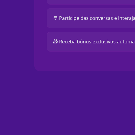
💬 Participe das conversas e interaj
🎁 Receba bônus exclusivos autom