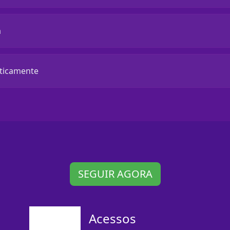
a
aticamente
SEGUIR AGORA
Acessos