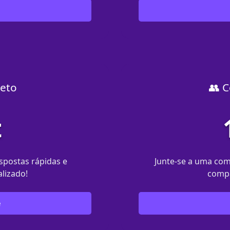
reto
👥 
t
espostas rápidas e
Junte-se a uma com
lizado!
compa
e