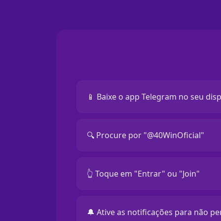
📱 Baixe o app Telegram no seu disp
🔍 Procure por "@40WinOficial"
👆 Toque em "Entrar" ou "Join"
🔔 Ative as notificações para não p