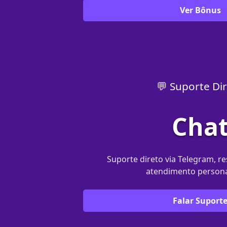
Ver Bônus
💬 Suporte Di
Cha
Suporte direto via Telegram, r
atendimento persona
Falar Suport