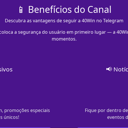
📱 Benefícios do Canal
Descubra as vantagens de seguir a 40Win no Telegram
 coloca a segurança do usuário em primeiro lugar — a 40W
momentos.
sivos
📢 Notí
m, promoções especiais
Fique por dentro d
s únicos!
eventos d