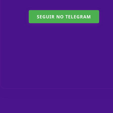
SEGUIR NO TELEGRAM