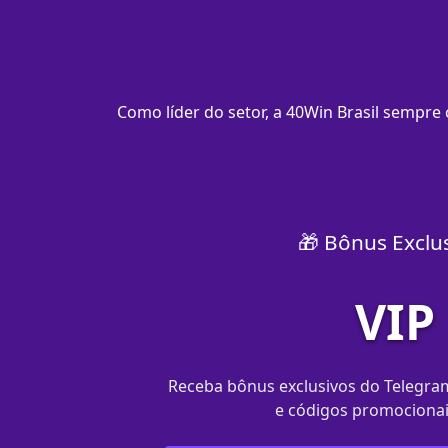
Como líder do setor, a 40Win Brasil sempre
🎁 Bônus Exclu
VIP
Receba bônus exclusivos do Telegra
e códigos promocionai