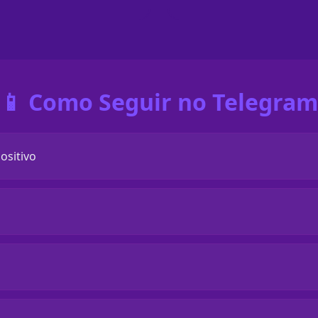
📱 Como Seguir no Telegram
ositivo