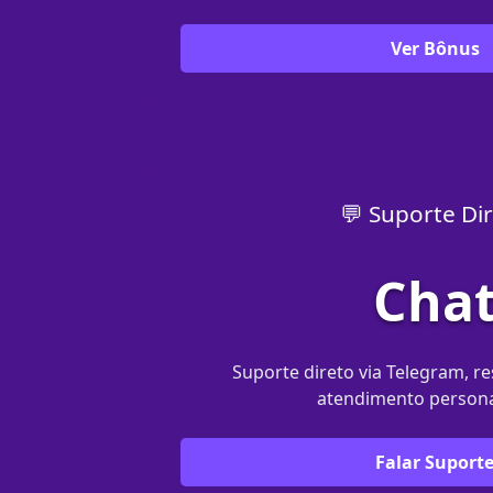
Ver Bônus
💬 Suporte Di
Cha
Suporte direto via Telegram, r
atendimento persona
Falar Suport