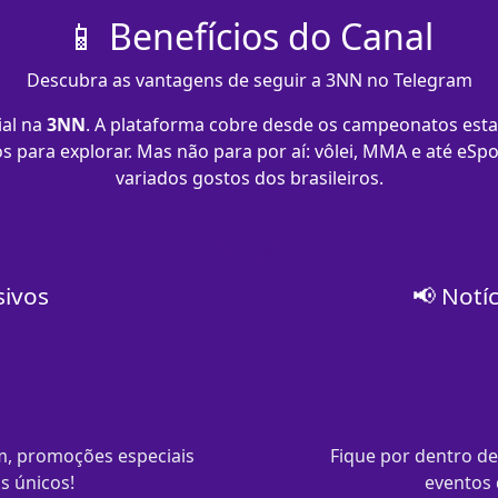
📱 Benefícios do Canal
Descubra as vantagens de seguir a 3NN no Telegram
ial na
3NN
. A plataforma cobre desde os campeonatos esta
s para explorar. Mas não para por aí: vôlei, MMA e até e
variados gostos dos brasileiros.
sivos
📢 Notí
m, promoções especiais
Fique por dentro d
s únicos!
eventos 