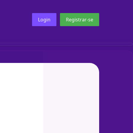
Login
Registrar-se