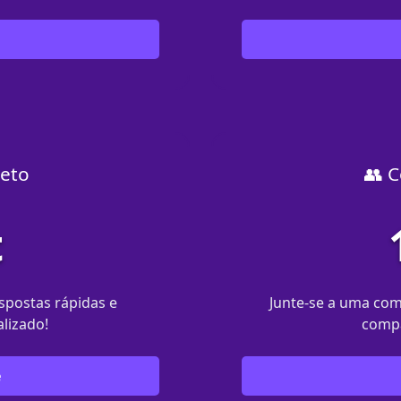
reto
👥 
t
espostas rápidas e
Junte-se a uma com
lizado!
compa
e