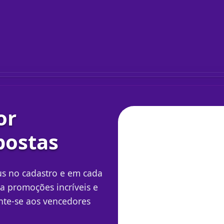
or
postas
us no cadastro e em cada
a promoções incríveis e
unte-se aos vencedores