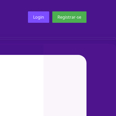
Login
Registrar-se