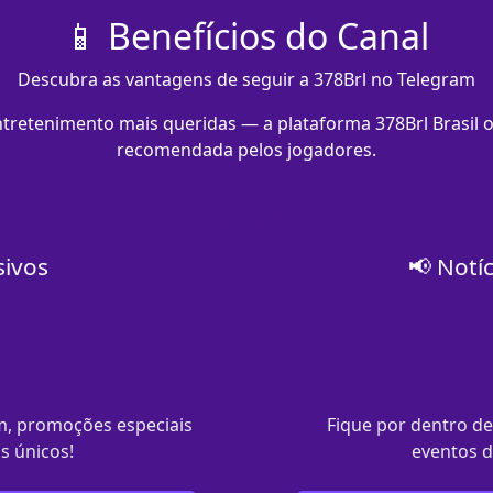
📱 Benefícios do Canal
Descubra as vantagens de seguir a 378Brl no Telegram
ntretenimento mais queridas — a plataforma 378Brl Brasil 
recomendada pelos jogadores.
sivos
📢 Notí
m, promoções especiais
Fique por dentro d
s únicos!
eventos d