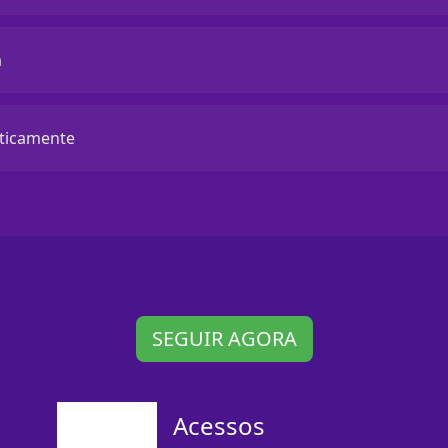
a
aticamente
SEGUIR AGORA
Acessos