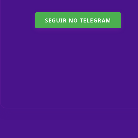
SEGUIR NO TELEGRAM