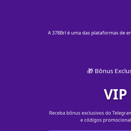
A 378Brl é uma das plataformas de e
🎁 Bônus Exclu
VIP
Receba bônus exclusivos do Telegra
e códigos promocionai