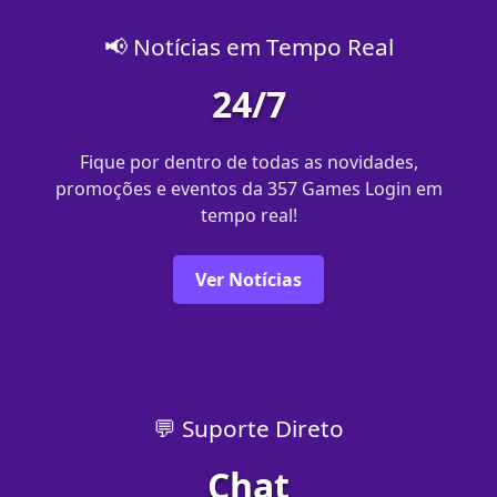
📢 Notícias em Tempo Real
24/7
Fique por dentro de todas as novidades,
promoções e eventos da 357 Games Login em
tempo real!
Ver Notícias
💬 Suporte Direto
Chat