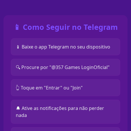
📱 Como Seguir no Telegram
📱 Baixe o app Telegram no seu dispositivo
🔍 Procure por "@357 Games LoginOficial"
👆 Toque em "Entrar" ou "Join"
🔔 Ative as notificações para não perder
nada