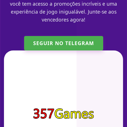
você tem acesso a promoções incríveis e uma
experiência de jogo inigualável. Junte-se aos
vencedores agora!
SEGUIR NO TELEGRAM