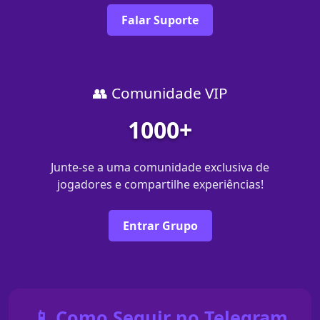
Falar Suporte
👥 Comunidade VIP
1000+
Junte-se a uma comunidade exclusiva de
jogadores e compartilhe experiências!
Entrar Grupo
📱 Como Seguir no Telegram