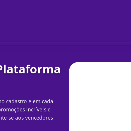
Plataforma
no cadastro e em cada
promoções incríveis e
unte-se aos vencedores