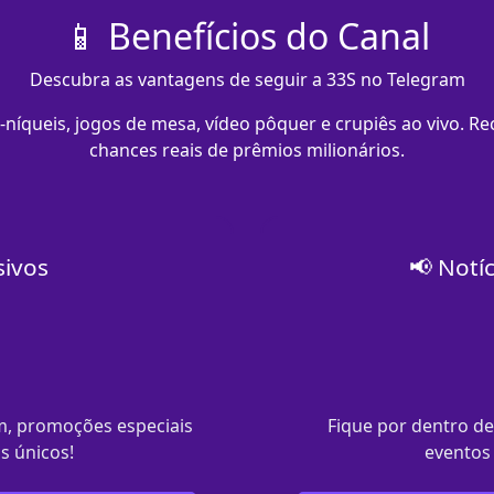
📱 Benefícios do Canal
Descubra as vantagens de seguir a 33S no Telegram
íqueis, jogos de mesa, vídeo pôquer e crupiês ao vivo. Re
chances reais de prêmios milionários.
sivos
📢 Notí
m, promoções especiais
Fique por dentro d
s únicos!
eventos