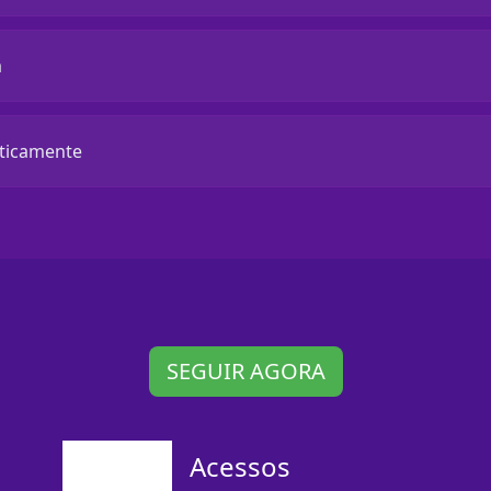
a
aticamente
SEGUIR AGORA
Acessos