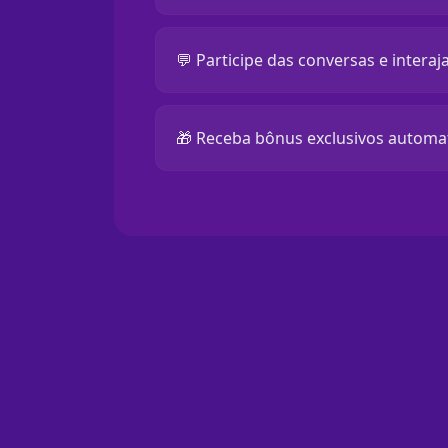
💬 Participe das conversas e interaj
🎁 Receba bônus exclusivos autom